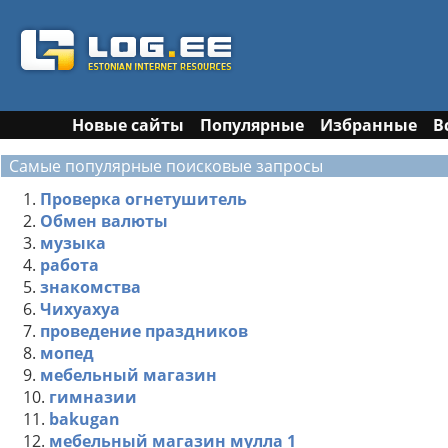
Новые сайты
Популярные
Избранные
В
Самые популярные поисковые запросы
1.
Проверка огнетушитель
2.
Обмен валюты
3.
музыка
4.
работа
5.
знакомства
6.
Чихуахуа
7.
проведение праздников
8.
мопед
9.
мебельный магазин
10.
гимназии
11.
bakugan
12.
мебельный магазин мулла 1