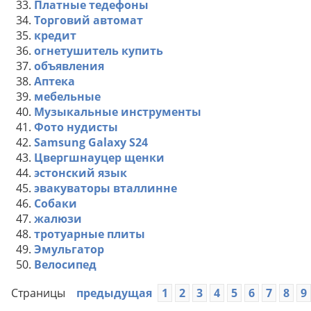
33.
Платные тедефоны
34.
Торговий автомат
35.
кредит
36.
огнетушитель купить
37.
объявления
38.
Аптека
39.
мебельные
40.
Музыкальные инструменты
41.
Фото нудисты
42.
Samsung Galaxy S24
43.
Цвергшнауцер щенки
44.
эстонский язык
45.
эвакуваторы вталлинне
46.
Собаки
47.
жалюзи
48.
тротуарные плиты
49.
Эмульгатор
50.
Велосипед
Страницы
предыдущая
1
2
3
4
5
6
7
8
9