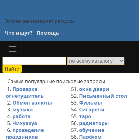
Эстонские интернет ресурсы
Что ищут?
-
Помощь
Самые популярные поисковые запросы
1.
Проверка
51.
окна двери
огнетушитель
52.
Письменный стол
2.
Обмен валюты
53.
Фильмы
3.
музыка
54.
Сигареты
4.
работа
55.
таро
5.
Чихуахуа
56.
радиаторы
6.
проведение
57.
обучение
праздников
58.
Парфюм