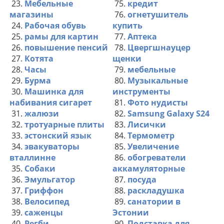
23.
Мебельные
75.
кредит
магазины
76.
огнетушитель
24.
Рабочая обувь
купить
25.
рамы для картин
77.
Аптека
26.
повышение пенсий
78.
Цвергшнауцер
27.
Котята
щенки
28.
Часы
79.
мебельные
29.
Бурма
80.
Музыкальные
30.
Машинка для
инструменты
набивания сигарет
81.
Фото нудисты
31.
жалюзи
82.
Samsung Galaxy S24
32.
тротуарные плиты
83.
Лисички
33.
эстонский язык
84.
Термометр
34.
эвакуваторы
85.
Увеличение
вталлинне
86.
обогреватели
35.
Собаки
аккамуляторные
36.
Эмульгатор
87.
посуда
37.
Гриффон
88.
раскладушка
38.
Велосипед
89.
санатории в
39.
саженцы
Эстонии
40.
Регби
90.
Подставка для