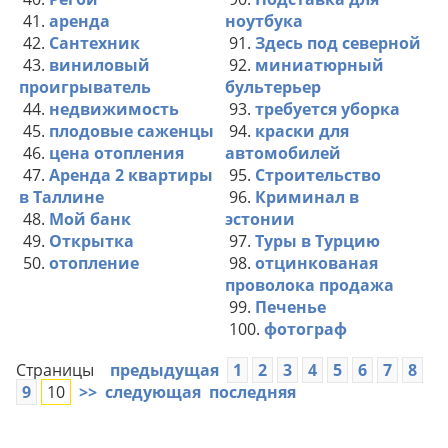
41.
аренда
ноутбука
42.
Сантехник
91.
Здесь под северной
43.
виниловый
92.
миниатюрный
проигрыватель
бультерьер
44.
недвижимость
93.
требуется уборка
45.
плодовые саженцы
94.
краски для
46.
цена отопления
автомобилей
47.
Аренда 2 квартиры
95.
Строительство
в Таллине
96.
Криминал в
48.
Мой банк
эстонии
49.
Открытка
97.
Туры в Турцию
50.
отопление
98.
отцинкованая
проволока продажа
99.
Печенье
100.
фотограф
Страницы
предыдущая
1
2
3
4
5
6
7
8
9
10
>>
следующая
последняя