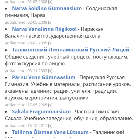
добавлено: 02-05-2008
[
]
x
Narva Soldino Gümnaasium
- Солдинаская
гимназия, Нарва
добавлено: 02-05-2008
[
]
x
Narva Vanalinna Riigikool
- Нарвская
Ваналиннаская государственная школа.
добавлено: 28-02-2005
[
]
x
Таллиннский Линнамяэский Русский Лицей
-
Общие сведения, учебный процесс, поступающим,
фотоэкскурсия по лицею.
добавлено: 03-11-2003
[
]
x
Pärnu Vene Gümnaasium
- Пярнуская Русская
Гимназия. Учебные материалы, расписание уроков,
экзамены, администрация, учителя, традиции,
кружки, мероприятия, выпускники.
добавлено: 17-05-2005
[
]
x
Sakala Eragümnaasium
- Частная Гимназия
Сакала. Учебное заведение, обучение, образование.
добавлено: 16-12-2011
[
]
x
Tallinna Õismae Vene Lütseum
- Таллиннский