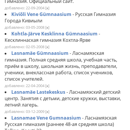
Гимназия. Официальный сайт.
добавлено: 22-09-2004
[
]
x
Kiviõli Vene Gümnaasium
- Русская Гимназия
Города Кивиыли
добавлено: 03-05-2008
[
]
x
Kohtla-Järve Kesklinna Gümnaasium
-
Кесклиннаская гимназия Кохтла-Ярве
добавлено: 02-05-2008
[
]
x
Lasnamäe Gümnaasium
- Ласнамяэская
гимназия. Полная средняя школа, учебная часть,
приём в школу, школьная жизнь, преподаватели,
ученики, внеклассная работа, список учеников,
список учителей.
добавлено: 22-04-2004
[
]
x
Lasnamäe Lastekeskus
- Ласнамяэский детский
центр. Занятия с детьми, детские кружки, выставки,
летний лагерь.
добавлено: 03-12-2009
[
]
x
Lasnamae Vene Gumnaasium
- Ласнамяэская
Русская гимназия (раннее 48-ая средняя школа)