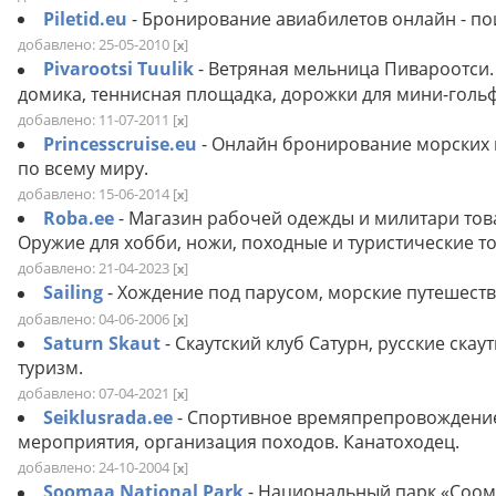
Piletid.eu
- Бронирование авиабилетов онлайн - по
добавлено: 25-05-2010
[
]
x
Pivarootsi Tuulik
- Ветряная мельница Пивароотси.
домика, теннисная площадка, дорожки для мини-гольф
добавлено: 11-07-2011
[
]
x
Princesscruise.eu
- Онлайн бронирование морских 
по всему миру.
добавлено: 15-06-2014
[
]
x
Roba.ee
- Магазин рабочей одежды и милитари тов
Оружие для хобби, ножи, походные и туристические т
добавлено: 21-04-2023
[
]
x
Sailing
- Хождение под парусом, морские путешестви
добавлено: 04-06-2006
[
]
x
Saturn Skaut
- Скаутский клуб Сатурн, русские ска
туризм.
добавлено: 07-04-2021
[
]
x
Seiklusrada.ee
- Спортивное времяпрепровождение
мероприятия, организация походов. Канатоходец.
добавлено: 24-10-2004
[
]
x
Soomaa National Park
- Национальный парк «Соома