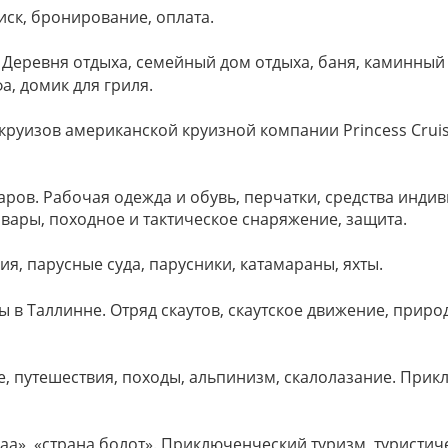
иск, бронирование, оплата.
 Деревня отдыха, семейный дом отдыха, баня, каминный 
а, домик для гриля.
круизов американской круизной компании Princess Crui
аров. Рабочая одежда и обувь, перчатки, средства инди
овары, походное и тактическое снаряжение, защита.
я, парусные суда, парусники, катамараны, яхты.
уты в Таллинне. Отряд скаутов, скаутское движение, при
, путешествия, походы, альпинизм, скалолазание. При
а», «страна болот». Приключенческий туризм, туристич