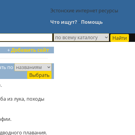
Эстонские интернет ресурсы
Что ищут?
-
Помощь
+
Добавить сайт
ать по
.
ба из лука, походы
афии.
одводного плавания.