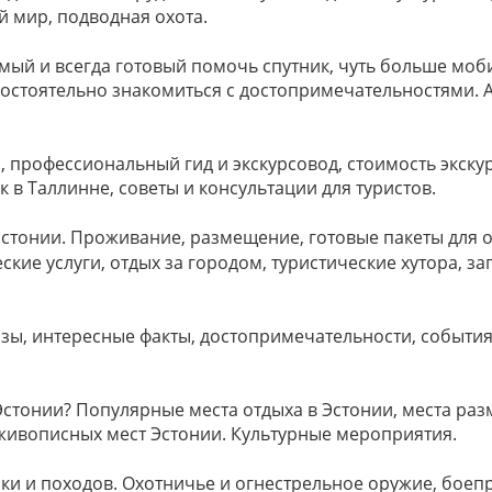
й мир, подводная охота.
имый и всегда готовый помочь спутник, чуть больше моб
остоятельно знакомиться с достопримечательностями. А
и, профессиональный гид и экскурсовод, стоимость экску
 в Таллинне, советы и консультации для туристов.
 Эстонии. Проживание, размещение, готовые пакеты для 
еские услуги, отдых за городом, туристические хутора, з
казы, интересные факты, достопримечательности, события
 Эстонии? Популярные места отдыха в Эстонии, места ра
 живописных мест Эстонии. Культурные мероприятия.
алки и походов. Охотничье и огнестрельное оружие, бое