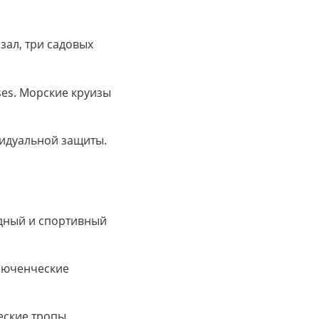
зал, три садовых
ses. Морские круизы
видуальной защиты.
родный и спортивный
ключенческие
еские тропы.