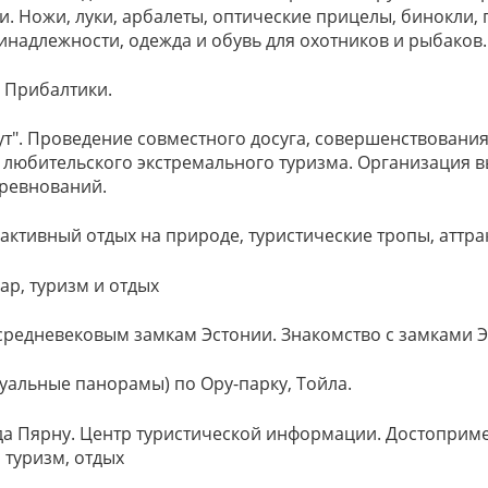
 Ножи, луки, арбалеты, оптические прицелы, бинокли, 
надлежности, одежда и обувь для охотников и рыбаков.
м Прибалтики.
т". Проведение совместного досуга, совершенствовани
 любительского экстремального туризма. Организация в
оревнований.
активный отдых на природе, туристические тропы, аттр
ар, туризм и отдых
 средневековым замкам Эстонии. Знакомство с замками Э
туальные панорамы) по Ору-парку, Тойла.
ода Пярну. Центр туристической информации. Достоприм
 туризм, отдых