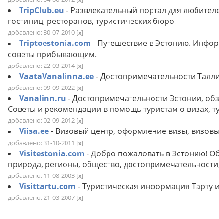
TripClub.eu
- Развлекательный портал для любителе
гостиниц, ресторанов, туристических бюро.
добавлено: 30-07-2010
[
]
x
Triptoestonia.com
- Путешествие в Эстонию. Инфо
советы прибывающим.
добавлено: 22-03-2014
[
]
x
VaataVanalinna.ee
- Достопримечательности Талли
добавлено: 09-09-2022
[
]
x
Vanalinn.ru
- Достопримечательности Эстонии, обз
Советы и рекомендации в помощь туристам о визах, ту
добавлено: 02-09-2012
[
]
x
Viisa.ee
- Визовый центр, оформление визы, визовы
добавлено: 31-10-2011
[
]
x
Visitestonia.com
- Добро пожаловать в Эстонию! О
природа, регионы, общество, достопримечательности,
добавлено: 11-08-2003
[
]
x
Visittartu.com
- Туристическая информация Тарту и
добавлено: 21-03-2007
[
]
x