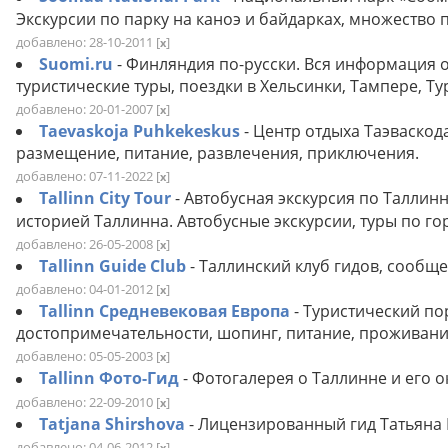
Экскурсии по парку на каноэ и байдарках, множество
добавлено: 28-10-2011
[
]
x
Suomi.ru
- Финляндия по-русски. Вся информация о
туристические туры, поездки в Хельсинки, Тампере, Ту
добавлено: 20-01-2007
[
]
x
Taevaskoja Puhkekeskus
- Центр отдыха Таэваско
размещение, питание, развлечения, приключения.
добавлено: 07-11-2022
[
]
x
Tallinn City Tour
- Автобусная экскурсия по Талли
историей Таллинна. Автобусные экскурсии, туры по гор
добавлено: 26-05-2008
[
]
x
Tallinn Guide Club
- Таллинский клуб гидов, сообще
добавлено: 04-01-2012
[
]
x
Tallinn Средневековая Европа
- Туристический по
достопримечательности, шопинг, питание, проживан
добавлено: 05-05-2003
[
]
x
Tallinn Фото-Гид
- Фотогалерея о Таллинне и его 
добавлено: 22-09-2010
[
]
x
Tatjana Shirshova
- Лицензированный гид Татьяна
добавлено: 04-06-2012
[
]
x