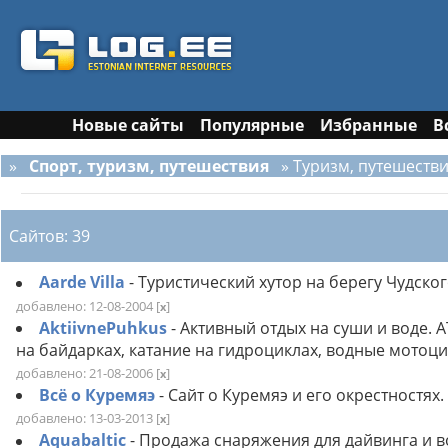
Новые сайты
Популярные
Избранные
В
»
Спорт, туризм, путешествия
» Туризм, путешеств
Сайтов: 39
Aarde Villa
- Туристический хутор на берегу Чудског
добавлено: 12-08-2004
[
]
x
AktiivnePuhkus
- Активный отдых на суши и воде. 
на байдарках, катание на гидроциклах, водные мотоц
добавлено: 21-08-2006
[
]
x
Всё о Куремяэ
- Сайт о Куремяэ и его окрестностях
добавлено: 13-03-2013
[
]
x
Aquabaltic
- Продажа снаряжения для дайвинга и 