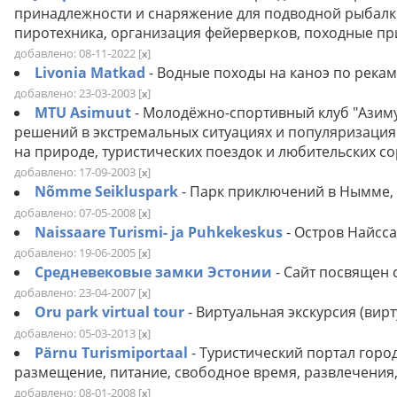
принадлежности и снаряжение для подводной рыбалки.
пиротехника, организация фейерверков, походные при
добавлено: 08-11-2022
[
]
x
Livonia Matkad
- Водные походы на каноэ по река
добавлено: 23-03-2003
[
]
x
MTU Asimuut
- Молодёжно-спортивный клуб "Азиму
решений в экстремальных ситуациях и популяризация
на природе, туристических поездок и любительских с
добавлено: 17-09-2003
[
]
x
Nõmme Seikluspark
- Парк приключений в Нымме, 
добавлено: 07-05-2008
[
]
x
Naissaare Turismi- ja Puhkekeskus
- Остров Найсса
добавлено: 19-06-2005
[
]
x
Средневековые замки Эстонии
- Сайт посвящен
добавлено: 23-04-2007
[
]
x
Oru park virtual tour
- Виртуальная экскурсия (вир
добавлено: 05-03-2013
[
]
x
Pärnu Turismiportaal
- Туристический портал гор
размещение, питание, свободное время, развлечения,
добавлено: 08-01-2008
[
]
x