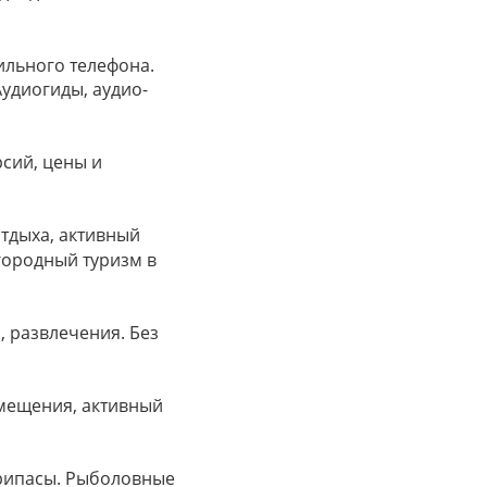
ильного телефона.
удиогиды, аудио-
рсий, цены и
отдыха, активный
агородный туризм в
, развлечения. Без
змещения, активный
припасы. Рыболовные