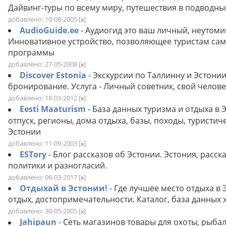
Дайвинг-туры по всему миру, путешествия в подводны
добавлено: 10-08-2005
[
]
x
AudioGuide.ee
- Аудиогид это ваш личный, неутом
Инновативное устройство, позволяющее туристам сам
программы
добавлено: 27-05-2008
[
]
x
Discover Estonia
- Экскурсии по Таллинну и Эстони
бронирование. Услуга - Личный советник, свой человек
добавлено: 18-03-2012
[
]
x
Eesti Maaturism
- База данных туризма и отдыха в
отпуск, регионы, дома отдыха, базы, походы, туристич
Эстонии
добавлено: 11-09-2003
[
]
x
ESTory
- Блог рассказов об Эстонии. Эстония, расс
политики и разногласий.
добавлено: 06-03-2017
[
]
x
Отдыхай в Эстонии!
- Где лучшее место отдыха в
отдых, достопримечательности. Каталог, база данных
добавлено: 30-05-2005
[
]
x
Jahipaun
- Сеть магазинов товары для охоты, рыб