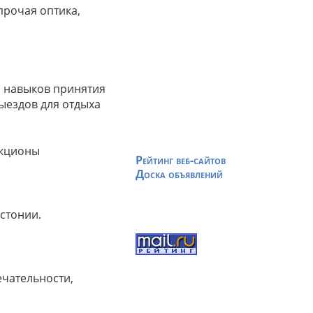
прочая оптика,
я навыков принятия
ыездов для отдыха
акционы
Рейтинг веб-сайтов
Доска объявлений
стонии.
ечательности,