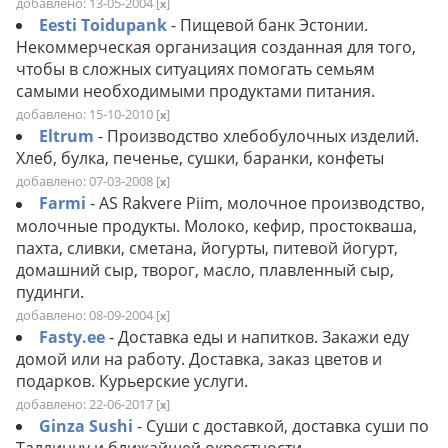
добавлено: 13-05-2004
[
]
x
Eesti Toidupank
- Пищевой банк Эстонии.
Некоммерческая организация созданная для того,
чтобы в сложных ситуациях помогать семьям
самыми необходимыми продуктами питания.
добавлено: 15-10-2010
[
]
x
Eltrum
- Производство хлебобулочных изделий.
Хлеб, булка, печенье, сушки, баранки, конфеты
добавлено: 07-03-2008
[
]
x
Farmi
- AS Rakvere Piim, молочное производство,
молочные продукты. Молоко, кефир, простокваша,
пахта, сливки, сметана, йогурты, питевой йогурт,
домашний сыр, творог, масло, плавленный сыр,
пудинги.
добавлено: 08-09-2004
[
]
x
Fasty.ee
- Доставка еды и напитков. Закажи еду
домой или на работу. Доставка, заказ цветов и
подарков. Курьерские услуги.
добавлено: 22-06-2017
[
]
x
Ginza Sushi
- Суши с доставкой, доставка суши по