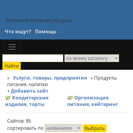
Эстонские интернет ресурсы
Что ищут?
-
Помощь
»
Услуги, товары, предприятия
» Продукты
питания, напитки
+
Добавить сайт
Кондитерские
Организация
изделия, торты
питания, кейтеринг
Сайтов: 86
сортировать по