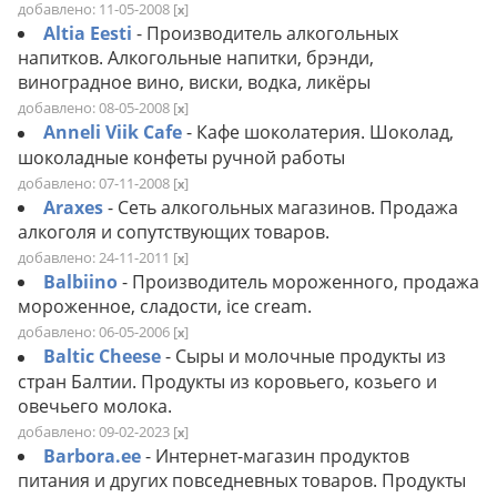
добавлено: 11-05-2008
[
]
x
Altia Eesti
- Производитель алкогольных
напитков. Алкогольные напитки, брэнди,
виноградное вино, виски, водка, ликёры
добавлено: 08-05-2008
[
]
x
Anneli Viik Cafe
- Кафе шоколатерия. Шоколад,
шоколадные конфеты ручной работы
добавлено: 07-11-2008
[
]
x
Araxes
- Сеть алкогольных магазинов. Продажа
алкоголя и сопутствующих товаров.
добавлено: 24-11-2011
[
]
x
Balbiino
- Производитель мороженного, продажа
мороженное, сладости, ice cream.
добавлено: 06-05-2006
[
]
x
Baltic Cheese
- Сыры и молочные продукты из
стран Балтии. Продукты из коровьего, козьего и
овечьего молока.
добавлено: 09-02-2023
[
]
x
Barbora.ee
- Интернет-магазин продуктов
питания и других повседневных товаров. Продукты