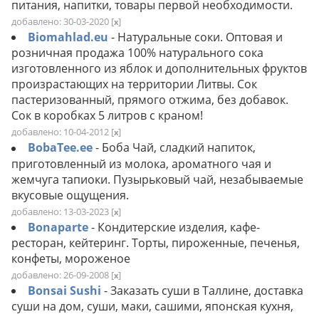
питания, напитки, товары первой необходимости.
добавлено: 30-03-2020
[
]
x
Biomahlad.eu
- Натуральные соки. Оптовая и
розничная продажа 100% натурального сока
изготовленного из яблок и дополнительных фруктов
произрастающих на территории Литвы. Сок
пастеризованный, прямого отжима, без добавок.
Сок в коробках 5 литров с краном!
добавлено: 10-04-2012
[
]
x
BobaTee.ee
- Боба Чай, сладкий напиток,
приготовленный из молока, ароматного чая и
жемчуга тапиоки. Пузырьковый чай, незабываемые
вкусовые ощущения.
добавлено: 13-03-2023
[
]
x
Bonaparte
- Кондитерские изделия, кафе-
ресторан, кейтеринг. Торты, пироженные, печенья,
конфеты, мороженое
добавлено: 26-09-2008
[
]
x
Bonsai Sushi
- Заказать суши в Таллине, доставка
суши на дом, суши, маки, сашими, японская кухня,