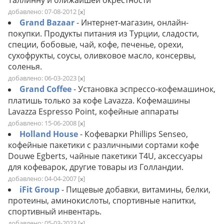
Таллинну и ближайшей окрестности
добавлено: 07-08-2012
[
]
x
Grand Bazaar
- Интернет-магазин, онлайн-
покупки. Продукты питания из Турции, сладости,
специи, бобовые, чай, кофе, печенье, орехи,
сухофрукты, соусы, оливковое масло, консервы,
соленья.
добавлено: 06-03-2023
[
]
x
Grand Coffee
- Установка эспрессо-кофемашинок,
платишь только за кофе Lavazza. Кофемашины
Lavazza Espresso Point, кофейные аппараты
добавлено: 15-06-2008
[
]
x
Holland House
- Кофеварки Phillips Senseo,
кофейные пакетики с различными сортами кофе
Douwe Egberts, чайные пакетики T4U, аксессуары
для кофеварок, другие товары из Голландии.
добавлено: 04-04-2007
[
]
x
iFit Group
- Пищевые добавки, витамины, белки,
протеины, аминокислоты, спортивные напитки,
спортивный инвентарь.
добавлено: 05-03-2023
[
]
x