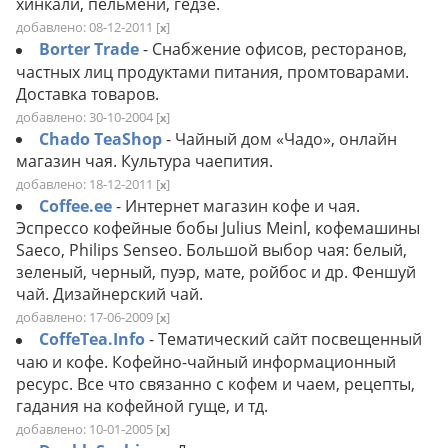
хинкали, пельмени, гедзе.
добавлено: 08-12-2011
[
]
x
Borter Trade
- Снабжение офисов, ресторанов,
частных лиц продуктами питания, промтоварами.
Доставка товаров.
добавлено: 30-10-2004
[
]
x
Chado TeaShop
- Чайный дом «Чадо», онлайн
магазин чая. Культура чаепития.
добавлено: 18-12-2011
[
]
x
Coffee.ee
- Интернет магазин кофе и чая.
Эспрессо кофейные бобы Julius Meinl, кофемашины
Saeco, Philips Senseo. Большой выбор чая: белый,
зеленый, черный, пуэр, мате, ройбос и др. Феншуй
чай. Дизайнерский чай.
добавлено: 17-06-2009
[
]
x
CoffeTea.Info
- Тематический сайт посвещенный
чаю и кофе. Кофейно-чайный информационный
ресурс. Все что связанно с кофем и чаем, рецепты,
гадания на кофейной гуще, и тд.
добавлено: 10-01-2005
[
]
x