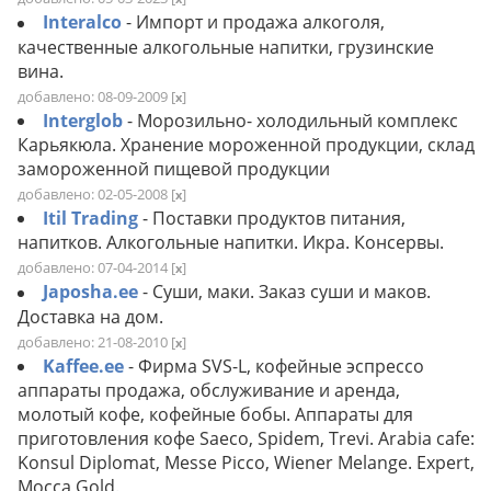
Interalco
- Импорт и продажа алкоголя,
качественные алкогольные напитки, грузинские
вина.
добавлено: 08-09-2009
[
]
x
Interglob
- Морозильно- холодильный комплекс
Карьякюла. Хранение мороженной продукции, склад
замороженной пищевой продукции
добавлено: 02-05-2008
[
]
x
Itil Trading
- Поставки продуктов питания,
напитков. Алкогольные напитки. Икра. Консервы.
добавлено: 07-04-2014
[
]
x
Japosha.ee
- Суши, маки. Заказ суши и маков.
Доставка на дом.
добавлено: 21-08-2010
[
]
x
Kaffee.ee
- Фирма SVS-L, кофейные эспрессо
аппараты продажа, обслуживание и аренда,
молотый кофе, кофейные бобы. Аппараты для
приготовления кофе Saeco, Spidem, Trevi. Arabia cafe:
Konsul Diplomat, Messe Picco, Wiener Melange. Expert,
Mocca Gold.