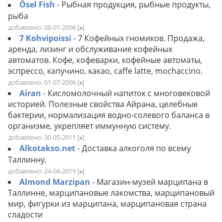
Ösel Fish
- Рыбная продукция, рыбные продукты,
рыба
добавлено: 08-01-2008
[
]
x
7 Kohvipoissi
- 7 Кофейных гномиков. Продажа,
аренда, лизинг и обслуживание кофейных
автоматов. Кофе, кофеварки, кофейные автоматы,
эспрессо, капучино, какао, caffe latte, mochaccino.
добавлено: 01-07-2006
[
]
x
Airan
- Кисломолочный напиток с многовековой
историей. Полезные свойства Айрана, целебные
бактерии, нормализация водно-солевого баланса в
организме, укрепляет иммунную систему.
добавлено: 30-05-2011
[
]
x
Alkotakso.net
- Доставка алкоголя по всему
Таллинну.
добавлено: 24-04-2019
[
]
x
Almond Marzipan
- Магазин-музей марципана в
Таллинне, марципановые лакомства, марципановый
мир, фигурки из марципана, марципановая страна
сладости