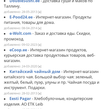
DoubleSushi.ee
- Доставка суши и маков по
Таллину.
добавлено: 28-05-2013
[
]
x
E-Pood24.ee
- Интернет-магазин. Продукты
питания, товары для дома.
добавлено: 08-04-2014
[
]
x
e-Wolt.com
- Заказ и доставка еды. Скидки,
промокод.
добавлено: 09-02-2023
[
]
x
eCoop.ee
- Интернет-магазин продуктов,
курьерская доставка продуктовых товаров, веб-
магазин.
добавлено: 24-03-2020
[
]
x
Китайский чайный дом
- Интернет-магазин
китайского чая. Большой выбор чая: зеленый,
желтый, белый, пуэр, улуны и пр. Чайная посуда и
инструмент. Подарки.
добавлено: 28-02-2013
[
]
x
Eesti Pagar
- Хлебобулочные, кондитерские
изделия. AО ETK Leib