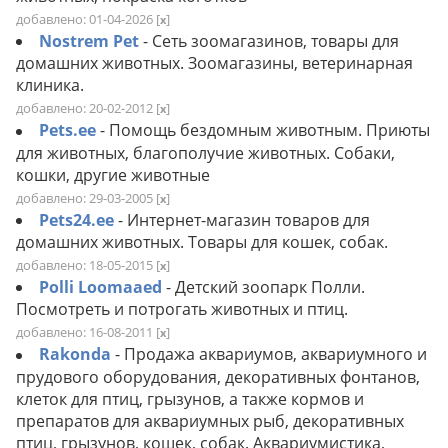
добавлено: 01-04-2026
[
]
x
Nostrem Pet
- Сеть зоомагазинов, товары для
домашних животных. Зоомагазины, ветеринарная
клиника.
добавлено: 20-02-2012
[
]
x
Pets.ee
- Помощь бездомным животным. Приюты
для животных, благополучие животных. Собаки,
кошки, другие животные
добавлено: 29-03-2005
[
]
x
Pets24.ee
- Интернет-магазин товаров для
домашних животных. Товары для кошек, собак.
добавлено: 18-05-2015
[
]
x
Polli Loomaaed
- Детский зоопарк Полли.
Посмотреть и потрогать животных и птиц.
добавлено: 16-08-2011
[
]
x
Rakonda
- Продажа аквариумов, аквариумного и
прудового оборудования, декоративных фонтанов,
клеток для птиц, грызунов, а также кормов и
препаратов для аквариумных рыб, декоративных
птиц, грызунов, кошек, собак. Аквариумистика,