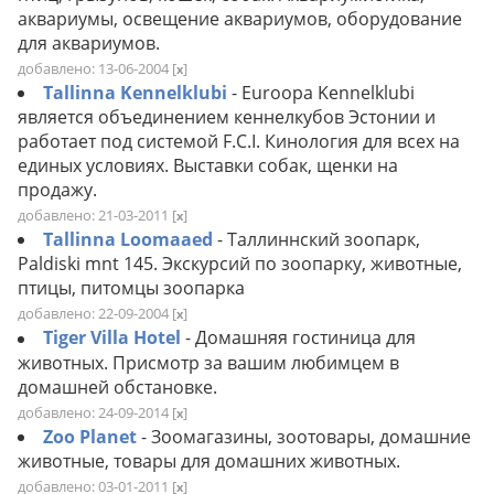
аквариумы, освещение аквариумов, оборудование
для аквариумов.
добавлено: 13-06-2004
[
]
x
Tallinna Kennelklubi
- Euroopa Kennelklubi
является объединением кеннелкубов Эстонии и
работает под системой F.C.I. Кинология для всех на
единых условиях. Выставки собак, щенки на
продажу.
добавлено: 21-03-2011
[
]
x
Tallinna Loomaaed
- Таллиннский зоопарк,
Paldiski mnt 145. Экскурсий по зоопарку, животные,
птицы, питомцы зоопарка
добавлено: 22-09-2004
[
]
x
Tiger Villa Hotel
- Домашняя гостиница для
животных. Присмотр за вашим любимцем в
домашней обстановке.
добавлено: 24-09-2014
[
]
x
Zoo Planet
- Зоомагазины, зоотовары, домашние
животные, товары для домашних животных.
добавлено: 03-01-2011
[
]
x