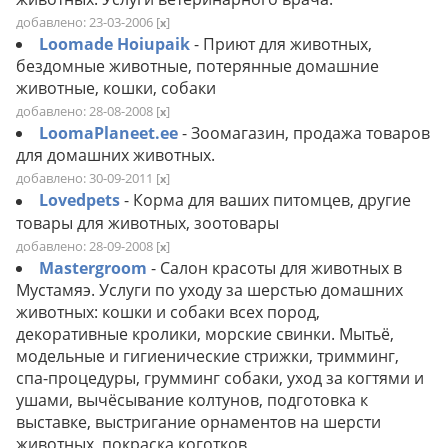
добавлено: 23-03-2006
[
]
x
Loomade Hoiupaik
- Приют для животных,
бездомные животные, потерянные домашние
животные, кошки, собаки
добавлено: 28-08-2008
[
]
x
LoomaPlaneet.ee
- Зоомагазин, продажа товаров
для домашних животных.
добавлено: 30-09-2011
[
]
x
Lovedpets
- Корма для ваших питомцев, другие
товары для животных, зоотовары
добавлено: 28-09-2008
[
]
x
Mastergroom
- Салон красоты для животных в
Мустамяэ. Услуги по уходу за шерстью домашних
животных: кошки и собаки всех пород,
декоративные кролики, морские свинки. Мытьё,
модельные и гигиенические стрижки, тримминг,
спа-процедуры, грумминг собаки, уход за когтями и
ушами, вычёсывание колтунов, подготовка к
выставке, выстригание орнаментов на шерсти
животных, покраска коготков