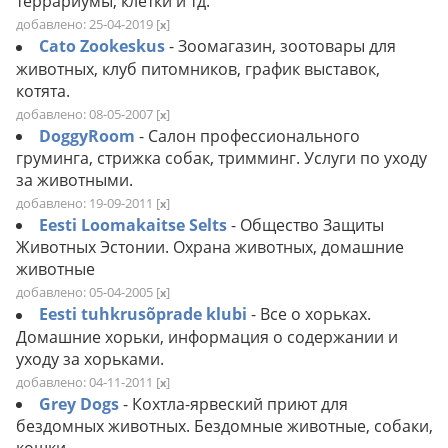
террариумы, клетки и тд.
добавлено: 25-04-2019
[
]
x
Cato Zookeskus
- Зоомагазин, зоотовары для
животных, клуб питомников, график выставок,
котята.
добавлено: 08-05-2007
[
]
x
DoggyRoom
- Салон профессионального
груминга, стрижка собак, тримминг. Услуги по уходу
за животными.
добавлено: 19-09-2011
[
]
x
Eesti Loomakaitse Selts
- Общество Защиты
Животных Эстонии. Охрана животных, домашние
животные
добавлено: 05-04-2005
[
]
x
Eesti tuhkrusõprade klubi
- Все о хорьках.
Домашние хорьки, информация о содержании и
уходу за хорьками.
добавлено: 04-11-2011
[
]
x
Grey Dogs
- Кохтла-ярвеский приют для
бездомных животных. Бездомные животные, собаки,
кошки.