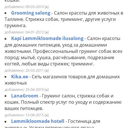
добавлено: 09-03-2010
[
]
x
Grooming salong
- Салон красоты для животных в
Таллине. Стрижка собак, тримминг, другие услуги
груминга.
добавлено: 04-01-2012
[
]
x
Kapi Lemmikloomade ilusalong
- Салон красоты
для домашних питомцев, уход за домашними
животными. Профессиональный груминг собак всех
пород: мытьё, сушка, расчёсывание, подрезание
когтей, любые виды стрижек; тримминг.
добавлено: 26-03-2011
[
]
x
Kika.ee
- Сеть магазинов товаров для домашних
животных
добавлено: 25-04-2019
[
]
x
LanaGroom
- Груминг салон, стрижка собак и
кошек. Полный спектр услуг по уходу и содержанию
ваших питомцев.
добавлено: 13-08-2015
[
]
x
Lemmikloomade hotell
- Гостиница для
животных. Услуги ветеринарного врача.