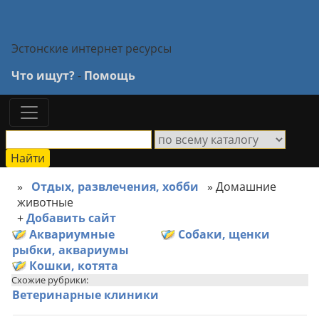
Эстонские интернет ресурсы
Что ищут?
-
Помощь
»
Отдых, развлечения, хобби
» Домашние
животные
+
Добавить сайт
Аквариумные
Собаки, щенки
рыбки, аквариумы
Кошки, котята
Схожие рубрики:
Ветеринарные клиники