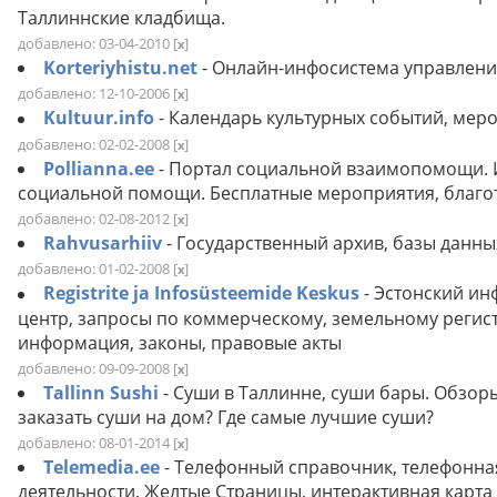
Таллиннские кладбища.
добавлено: 03-04-2010
[
]
x
Korteriyhistu.net
- Онлайн-инфосистема управлен
добавлено: 12-10-2006
[
]
x
Kultuur.info
- Календарь культурных событий, меро
добавлено: 02-02-2008
[
]
x
Pollianna.ee
- Портал социальной взаимопомощи.
социальной помощи. Бесплатные мероприятия, благот
добавлено: 02-08-2012
[
]
x
Rahvusarhiiv
- Государственный архив, базы данны
добавлено: 01-02-2008
[
]
x
Registrite ja Infosüsteemide Keskus
- Эстонский и
центр, запросы по коммерческому, земельному регист
информация, законы, правовые акты
добавлено: 09-09-2008
[
]
x
Tallinn Sushi
- Суши в Таллинне, суши бары. Обзор
заказать суши на дом? Где самые лучшие суши?
добавлено: 08-01-2014
[
]
x
Telemedia.ee
- Телефонный справочник, телефонна
деятельности. Желтые Страницы, интерактивная карта