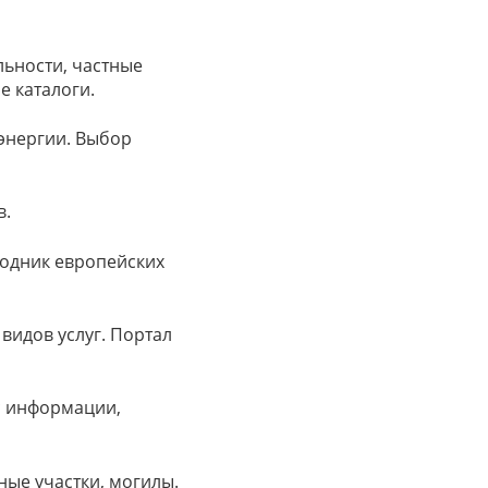
льности, частные
е каталоги.
оэнергии. Выбор
в.
годник европейских
видов услуг. Портал
с информации,
ые участки, могилы.