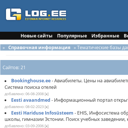
Новые сайты
Популярные
Избранные
В
»
Справочная информация
» Тематические базы д
Сайтов: 21
Bookinghouse.ee
- Авиабилеты. Цены на авиабиле
Система поиска отелей
добавлено: 06-08-2008
[
]
x
Eesti avaandmed
- Информационный портал открыт
добавлено: 08-02-2023
[
]
x
Eesti Hariduse Infosüsteem
- EHIS, Инфосистема об
школы, гимназии Эстонии. Поиск учебных заведении,
добавлено: 03-09-2006
[
]
x