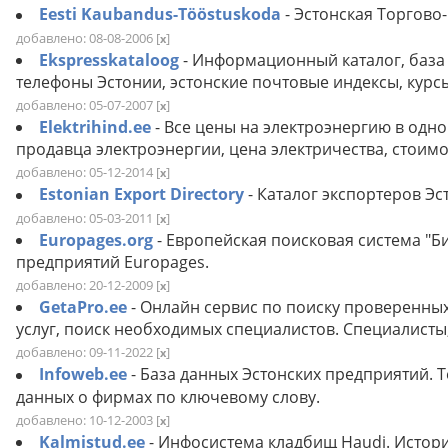
Eesti Kaubandus-Tööstuskoda
- Эстонская Торгов
добавлено: 08-08-2006
[
]
x
Ekspresskataloog
- Информационный каталог, база
телефоны Эстонии, эстонские почтовые индексы, курс
добавлено: 05-07-2007
[
]
x
Elektrihind.ee
- Все цены на электроэнергию в одн
продавца электроэнергии, цена электричества, стоимо
добавлено: 05-12-2014
[
]
x
Estonian Export Directory
- Каталог экспортеров Эс
добавлено: 05-03-2011
[
]
x
Europages.org
- Европейская поисковая система "Б
предприятий Europages.
добавлено: 20-12-2009
[
]
x
GetaPro.ee
- Онлайн сервис по поиску проверенны
услуг, поиск необходимых специалистов. Специалисты,
добавлено: 09-11-2022
[
]
x
Infoweb.ee
- База данных Эстонских предприятий.
данных о фирмах по ключевому слову.
добавлено: 10-12-2003
[
]
x
Kalmistud.ee
- Инфосистема кладбищ Haudi. Истор