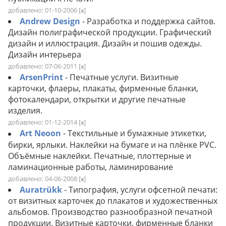
добавлено: 01-10-2006
[
]
x
Andrew Design
- Разработка и поддержка сайтов.
Дизайн полиграфической продукции. Графический
дизайн и иллюстрация. Дизайн и пошив одежды.
Дизайн интерьера
добавлено: 07-06-2011
[
]
x
ArsenPrint
- Печатные услуги. Визитные
карточки, флаеры, плакаты, фирменные бланки,
фотокалендари, открытки и другие печатные
изделия.
добавлено: 01-12-2014
[
]
x
Art Neoon
- Текстильные и бумажные этикетки,
бирки, ярлыки. Наклейки на бумаге и на плёнке PVC.
Объёмные наклейки. Печатные, плоттерные и
ламинационные работы, ламинирование
добавлено: 04-06-2008
[
]
x
Auratrükk
- Типография, услуги офсетной печати:
от визитных карточек до плакатов и художественных
альбомов. Производство разнообразной печатной
продукции. Визитные карточки, фирменные бланки