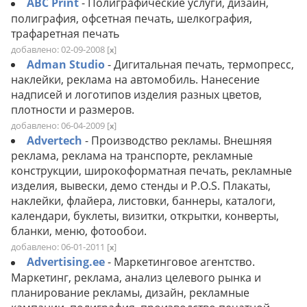
ABC Print
- Полиграфические услуги, дизайн,
полиграфия, офсетная печать, шелкография,
трафаретная печать
добавлено: 02-09-2008
[
]
x
Adman Studio
- Дигитальная печать, термопресс,
наклейки, реклама на автомобиль. Нанесение
надписей и логотипов изделия разных цветов,
плотности и размеров.
добавлено: 06-04-2009
[
]
x
Advertech
- Производство рекламы. Внешняя
реклама, реклама на транспорте, рекламные
конструкции, широкоформатная печать, рекламные
изделия, вывески, демо стенды и P.O.S. Плакаты,
наклейки, флайера, листовки, баннеры, каталоги,
календари, буклеты, визитки, открытки, конверты,
бланки, меню, фотообои.
добавлено: 06-01-2011
[
]
x
Advertising.ee
- Маркетинговое агентство.
Маркетинг, реклама, анализ целевого рынка и
планирование рекламы, дизайн, рекламные