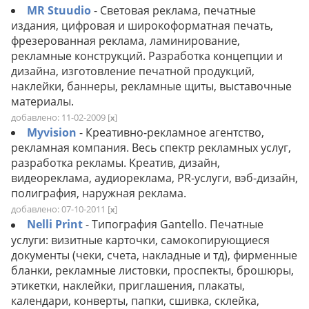
MR Stuudio
- Световая реклама, печатные
издания, цифровая и широкоформатная печать,
фрезерованная реклама, ламинирование,
рекламные конструкций. Разработка концепции и
дизайна, изготовление печатной продукций,
наклейки, баннеры, рекламные щиты, выставочные
материалы.
добавлено: 11-02-2009
[
]
x
Myvision
- Креативно-рекламное агентство,
рекламная компания. Весь спектр рекламных услуг,
разработка рекламы. Kреатив, дизайн,
видеореклама, аудиореклама, PR-услуги, вэб-дизайн,
полиграфия, наружная реклама.
добавлено: 07-10-2011
[
]
x
Nelli Print
- Типография Gantello. Печатные
услуги: визитные карточки, самокопирующиеся
документы (чеки, счета, накладные и тд), фирменные
бланки, рекламные листовки, проспекты, брошюры,
этикетки, наклейки, приглашения, плакаты,
календари, конверты, папки, сшивка, склейка,