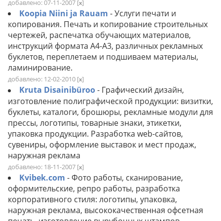
добавлено: 07-11-2007
[
]
x
Koopia Niini ja Rauam
- Услуги печати и
копирования. Печать и копирование строительных
чертежей, распечатка обучающих материалов,
инструкций формата А4-А3, различных рекламных
буклетов, переплетаем и подшиваем материалы,
ламинирование.
добавлено: 12-02-2010
[
]
x
Kruta Disainibüroo
- Графический дизайн,
изготовление полиграфической продукции: визитки,
буклеты, каталоги, брошюры, рекламные модули для
прессы, логотипы, товарные знаки, этикетки,
упаковка продукции. Разработка web-сайтов,
сувениры, оформление выставок и мест продаж,
наружная реклама
добавлено: 18-11-2007
[
]
x
Kvibek.com
- Фото работы, сканирование,
оформительские, репро работы, разработка
корпоративного стиля: логотипы, упаковка,
наружная реклама, высококачественная офсетная
печать, изготовление вырубочных штампов.