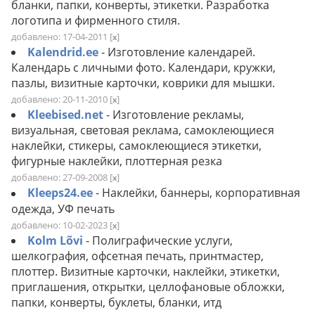
бланки, папки, конверты, этикетки. Разработка
логотипа и фирменного стиля.
добавлено: 17-04-2011
[
]
x
Kalendrid.ee
- Изготовление календарей.
Календарь с личными фото. Календари, кружки,
пазлы, визитные карточки, коврики для мышки.
добавлено: 20-11-2010
[
]
x
Kleebised.net
- Изготовление рекламы,
визуальная, световая реклама, cамоклеющиеся
наклейки, стикеры, cамоклеющиеся этикетки,
фигурные наклейки, плоттерная резка
добавлено: 27-09-2008
[
]
x
Kleeps24.ee
- Наклейки, баннеры, корпоративная
одежда, УФ печать
добавлено: 10-02-2023
[
]
x
Kolm Lõvi
- Полиграфические услуги,
шелкография, офсетная печать, принтмастер,
плоттер. Визитные карточки, наклейки, этикетки,
приглашения, открытки, целлофановые обложки,
папки, конверты, буклеты, бланки, итд