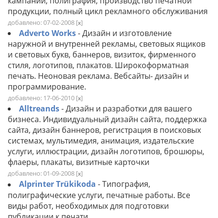
кампании, полиграфия, производство печатной
продукции, полный цикл рекламного обслуживания
добавлено: 07-02-2008
[
]
x
Adverto Works
- Дизайн и изготовление
наружной и внутренней рекламы, световых ящиков
и световых букв, баннеров, визиток, фирменного
стиля, логотипов, плакатов. Широкоформатная
печать. Неоновая реклама. Вебсайты- дизайн и
программирование.
добавлено: 17-06-2010
[
]
x
Alltreands
- Дизайн и разработки для вашего
бизнеса. Индивидуальный дизайн сайта, поддержка
сайта, дизайн баннеров, регистрация в поисковых
системах, мультимедия, анимация, издательские
услуги, иллюстрации, дизайн логотипов, брошюры,
флаеры, плакаты, визитные карточки
добавлено: 01-09-2008
[
]
x
Alprinter Trükikoda
- Типография,
полиграфические услуги, печатные работы. Все
виды работ, необходимых для подготовки
публикации к печати.