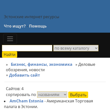
Эстонские интернет ресурсы
Что ищут?
-
Помощь
»
Бизнес, финансы, экономика
» Деловые
обозрения, новости
+
Добавить сайт
Сайтов: 4
сортировать по
AmCham Estonia
- Американская Торговая
палата в Эстонии.