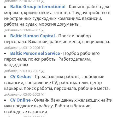
добавлено: 10-02-2013
[
]
x
Baltic Group International
- Крюинг, работа для
моряков, крюинговое агентство. Трудоустройство в
иностранных судоходных компаниях, вакансии,
работа на судах, морские документы.
добавлено: 13-04-2007
[
]
x
Baltic Human Capital
- Поиск и подбор
персонала. Вакансии, рабочие места, специалисты.
добавлено: 03-10-2006
[
]
x
Baltic Personnel Service
- Подбор рабочего
персонала, поиск работы. Работодателям,
кандидатам.
добавлено: 03-03-2007
[
]
x
CV Keskus
- Предложения работы, свободные
вакансии, составление CV, работодатели, центр
карьеры, поиск работы, персонала, рабочие места.
добавлено: 05-05-2003
[
]
x
CV Online
- Онлайн банк данных желающих найти
или предложить работу. Работа в Эстонии,
свободные вакансии