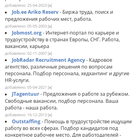
добавлено: 25-04-2023
[
]
x
Job.ee Ariko Reserv
- Биржа труда, поиск и
предложения рабочих мест, работа.
добавлено: 05-05-2003
[
]
x
Jobmost.org
- Интернет-портал по карьере и
трудоустройству в странах Европы, СНГ. Работа,
вакансии, карьера
добавлено: 02-11-2007
[
]
x
JobRadar Recruitment Agency
- Кадровое
агентство, различные решения по вопросам
персонала. Подбор персонала, хедхантинг и другие
HR-услуги.
добавлено: 05-04-2021
[
]
x
JTagentuur
- Предложения о работе за рубежом.
Свободные вакансии, подбор персонала. Ваша
работа - наша работа.
добавлено: 16-12-2013
[
]
x
Outstaffing
- Помощь в трудоустройстве ищущим
работу во всех сферах. Подбор кандидатов под
конкретное рабочее место. Для работодателей -