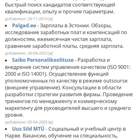
быстрый поиск кандидатов соответствующей
квалификации, опыту и прочим параметрам.
добавлено: 28-11-2014
[
]
x
Palgad.ee
- Зарплаты в Эстонии. Обзоры,
исследование заработных плат и компенсаций по
должностям, ежемесячная чистая зарплата,
сравнение заработной платы, средняя зарплата.
добавлено: 26-04-2023
[
]
x
Saibo Personalikoolituse
- Разработка и
внедрение систем управления качеством (ISO 9001:
2000 и ISO 14001). Осуществление функций
уполномоченных по качеству в режиме outsourse
(внешнее управление). Консультации в области
разработки стратегии развития фирмы. Проведение
тренингов по менеджменту и коммерческому
маркетингу для руководителей высшего и среднего
уровня.
добавлено: 05-04-2005
[
]
x
Uus Sild MTÜ
- Социальный и учебный центр в
Нарве. Вакансии, обучение на специальность,