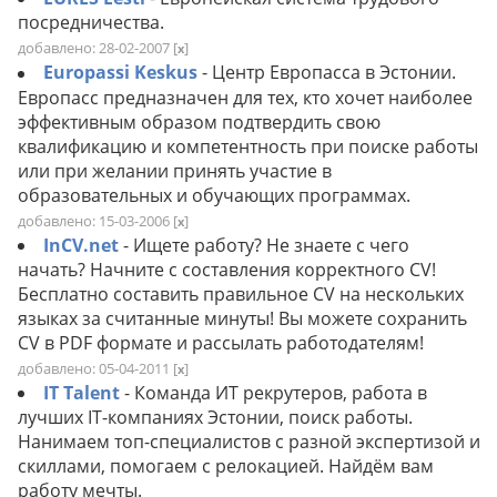
посредничества.
добавлено: 28-02-2007
[
]
x
Europassi Keskus
- Центр Европасса в Эстонии.
Европасс предназначен для тех, кто хочет наиболее
эффективным образом подтвердить свою
квалификацию и компетентность при поиске работы
или при желании принять участие в
образовательных и обучающих программах.
добавлено: 15-03-2006
[
]
x
InCV.net
- Ищете работу? Не знаете с чего
начать? Начните с составления корректного CV!
Бесплатно составить правильное CV на нескольких
языках за считанные минуты! Вы можете сохранить
CV в PDF формате и рассылать работодателям!
добавлено: 05-04-2011
[
]
x
IT Talent
- Команда ИТ рекрутеров, работа в
лучших IT-компаниях Эстонии, поиск работы.
Нанимаем топ-специалистов с разной экспертизой и
скиллами, помогаем с релокацией. Найдём вам
работу мечты.