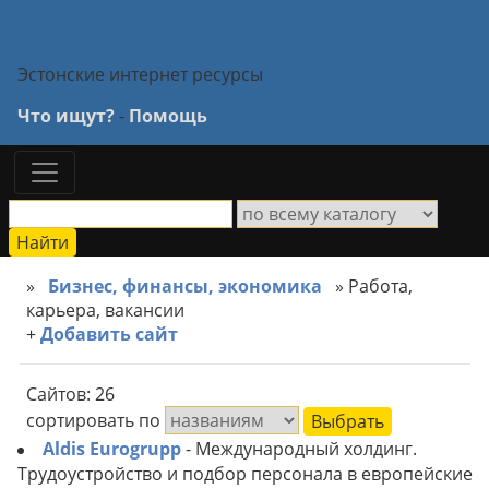
Эстонские интернет ресурсы
Что ищут?
-
Помощь
»
Бизнес, финансы, экономика
» Работа,
карьера, вакансии
+
Добавить сайт
Сайтов: 26
сортировать по
Aldis Eurogrupp
- Международный холдинг.
Трудоустройство и подбор персонала в европейские