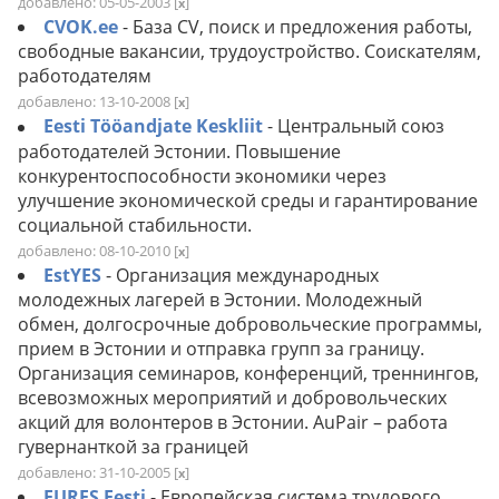
добавлено: 05-05-2003
[
]
x
CVOK.ee
- База CV, поиск и предложения работы,
свободные вакансии, трудоустройство. Соискателям,
работодателям
добавлено: 13-10-2008
[
]
x
Eesti Tööandjate Keskliit
- Центральный союз
работодателей Эстонии. Повышение
конкурентоспособности экономики через
улучшение экономической среды и гарантирование
социальной стабильности.
добавлено: 08-10-2010
[
]
x
EstYES
- Организация международных
молодежных лагерей в Эстонии. Молодежный
обмен, долгосрочные добровольческие программы,
прием в Эстонии и отправка групп за границу.
Организация семинаров, конференций, треннингов,
всевозможных мероприятий и добровольческих
акций для волонтеров в Эстонии. AuPair – работа
гувернанткой за границей
добавлено: 31-10-2005
[
]
x
EURES Eesti
- Европейская система трудового