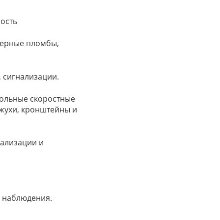
ность
мерные пломбы,
 сигнализации.
польные скоростные
ожухи, кронштейны и
нализации и
ы наблюдения.