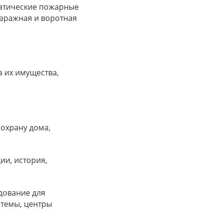
матические пожарные
аражная и воротная
а их имущества,
 охрану дома,
ии, история,
удование для
стемы, центры