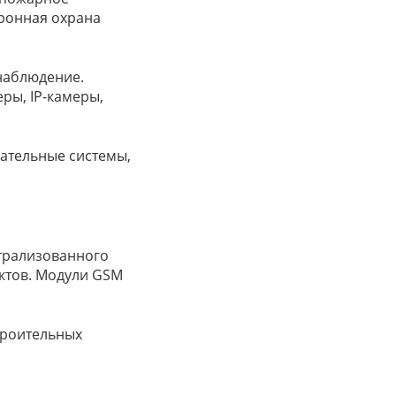
ронная охрана
наблюдение.
ры, IP-камеры,
ательные системы,
нтрализованного
ктов. Модули GSM
троительных