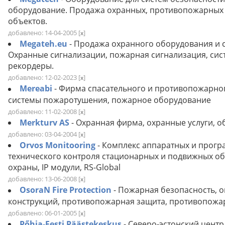
оборудование. Продажа охранных, противопожарных и
объектов.
добавлено: 14-04-2005
[
]
x
Megateh.eu
- Продажа охранного оборудования и 
Охранные сигнализации, пожарная сигнализация, сист
рекордеры.
добавлено: 12-02-2023
[
]
x
Mereabi
- Фирма спасательного и противопожарно
системы пожаротушения, пожарное оборудование
добавлено: 11-02-2008
[
]
x
Merkturv AS
- Охранная фирма, охранные услуги, о
добавлено: 03-04-2004
[
]
x
Orvos Monitooring
- Комплекс аппаратных и прог
технического контроля стационарных и подвижных об
охраны, IP модули, RS-Global
добавлено: 13-06-2008
[
]
x
OsoraN Fire Protection
- Пожарная безопасность, 
конструкций, противопожарная защита, противопожа
добавлено: 06-01-2005
[
]
x
Pőhja-Eesti Päästekeskus
- Северо-эстонский центр