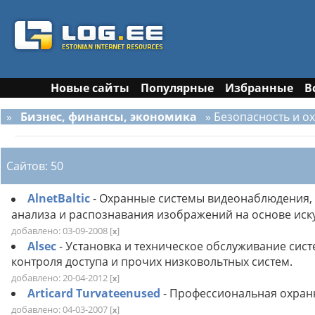
Новые сайты
Популярные
Избранные
В
»
Бизнес, финансы, экономика
» Безопасность и о
Сайтов: 50
AlnetBaltic
- Охранные системы видеонаблюдения
анализа и распознавания изображений на основе иск
добавлено: 03-09-2008
[
]
x
Alsec
- Установка и техническое обслуживание сис
контроля доступа и прочих низковольтных систем.
добавлено: 20-04-2012
[
]
x
Articard Turvateenused
- Профессиональная охранн
добавлено: 04-03-2007
[
]
x