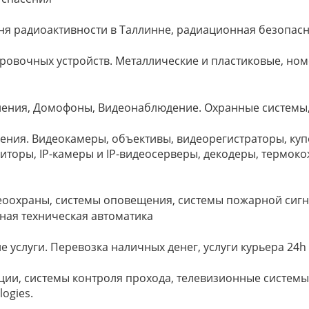
вня радиоактивности в Таллинне, радиационная безопас
ровочных устройств. Металлические и пластиковые, но
ления, Домофоны, Видеонаблюдение. Охранные системы,
ения. Видеокамеры, объективы, видеорегистраторы, ку
иторы, IP-камеры и IP-видеосерверы, декодеры, термок
деоохраны, системы оповещения, системы пожарной сиг
ьная техническая автоматика
е услуги. Перевозка наличных денег, услуги курьера 24h
ции, системы контроля прохода, телевизионные систем
ogies.