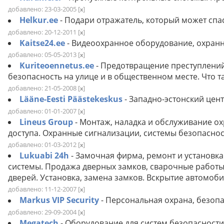
добавлено: 23-03-2005
[
]
x
Helkur.ee
- Подари отражатель, который может спа
добавлено: 20-12-2011
[
]
x
Kaitse24.ee
- Видеоохранное оборудование, охранн
добавлено: 05-05-2013
[
]
x
Kuriteoennetus.ee
- Предотвращение преступлений
безопасность на улице и в общественном месте. Что 
добавлено: 21-05-2008
[
]
x
Lääne-Eesti Päästekeskus
- Западно-эстонский цен
добавлено: 01-01-2007
[
]
x
Lineus Group
- Монтаж, наладка и обслуживание о
доступа. Охранные сигнализации, системы безопасно
добавлено: 01-03-2012
[
]
x
Lukuabi 24h
- Замочная фирма, ремонт и установка
системы. Продажа дверных замков, сварочные работы,
дверей. Установка, замена замков. Вскрытие автомоби
добавлено: 11-12-2007
[
]
x
Markus VIP Security
- Персональная охрана, безопа
добавлено: 29-09-2004
[
]
x
Megatech
- Оборудование для систем безопасност