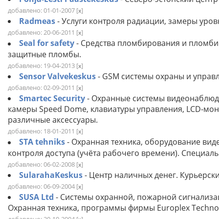
добавлено: 01-01-2007
[
]
x
Radmeas
- Услуги контроля радиации, замеры уро
добавлено: 20-06-2011
[
]
x
Seal for safety
- Средства пломбирования и пломби
защитные пломбы.
добавлено: 19-04-2013
[
]
x
Sensor Valvekeskus
- GSM системы охраны и управ
добавлено: 02-09-2011
[
]
x
Smartec Security
- Охранные системы видеонаблюд
камеры Speed Dome, клавиатуры управления, LCD-мон
различные аксессуары.
добавлено: 18-01-2011
[
]
x
STA tehniks
- Охранная техника, оборудование ви
контроля доступа (учёта рабочего времени). Специал
добавлено: 06-02-2008
[
]
x
SularahaKeskus
- Центр наличных денег. Курьерски
добавлено: 06-09-2004
[
]
x
SUSA Ltd
- Системы охранной, пожарной сигнализа
Охранная техника, программы фирмы Europlex Technol