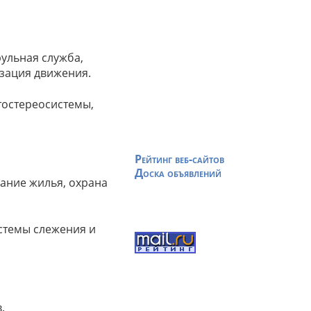
рульная служба,
изация движения.
тостереосистемы,
Рейтинг веб-сайтов
Доска объявлений
вание жилья, охрана
стемы слежения и
.