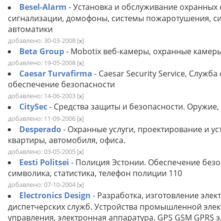
Besel-Alarm
- Установка и обслуживание охранных
сигнализации, домофоны, системы пожаротушения, си
автоматики
добавлено: 30-03-2008
[
]
x
Beta Group
- Mobotix веб-камеры, охранные камер
добавлено: 19-05-2008
[
]
x
Caesar Turvafirma
- Caesar Security Service, Служ
обеспечение безопасности
добавлено: 14-06-2003
[
]
x
CitySec
- Средства защиты и безопасности. Оружие,
добавлено: 11-09-2006
[
]
x
Desperado
- Охранные услуги, проектирование и у
квартиры, автомобиля, офиса.
добавлено: 03-05-2005
[
]
x
Eesti Politsei
- Полиция Эстонии. Обеспечение безоп
символика, статистика, тeлeфон полиции 110
добавлено: 07-10-2004
[
]
x
Electronics Design
- Разработка, изготовление эле
диспетчерских служб. Устройства промышленной элек
управления, электронная аппаратура, GPS GSM GPRS 