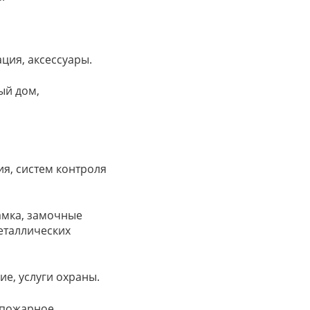
ция, аксессуары.
ый дом,
я, систем контроля
замка, замочные
еталлических
ие, услуги охраны.
 пожарное