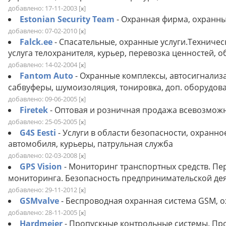
добавлено: 17-11-2003
[
]
x
Estonian Security Team
- Охранная фирма, охранны
добавлено: 07-02-2010
[
]
x
Falck.ee
- Спасательные, охранные услуги.Техничес
услуга телохранителя, курьер, перевозка ценностей,
добавлено: 14-02-2004
[
]
x
Fantom Auto
- Охранные комплексы, автосигнализ
сабвуферы, шумоизоляция, тонировка, доп. оборудов
добавлено: 09-06-2005
[
]
x
Firetek
- Оптовая и розничная продажа всевозмож
добавлено: 25-05-2005
[
]
x
G4S Eesti
- Услуги в области безопасности, охранн
автомобиля, курьеры, патрульная служба
добавлено: 02-03-2008
[
]
x
GPS Vision
- Мониторинг транспортных средств. П
мониторинга. Безопасность предпринимательской дея
добавлено: 29-11-2012
[
]
x
GSMvalve
- Беспроводная охранная система GSM, 
добавлено: 28-11-2005
[
]
x
Hardmeier
- Пропускные контрольные системы. Про