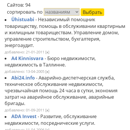
Сайтов: 94
сортировать по
Ühistuabi
- Независимый помощник
товариществу, помощь в обслуживании квартирным
и жилищным товариществам. Управление домом,
управление строительством, бухгалтерия,
энергоаудит.
добавлено: 21-01-2011
[
]
x
A4 Kinnisvara
- Бюро недвижимости,
недвижимость в Таллинне.
добавлено: 13-04-2005
[
]
x
Abi24.info
- Аварийно-диспетчерская служба,
техническое обслуживание недвижимости,
чрезвычайная помощь 24 часа в сутки, экономия
затрат на аварийное обслуживание, аварийные
бригады.
добавлено: 01-09-2011
[
]
x
ADA Invest
- Развитие, обслуживание
недвижимости, посреднические услуги.
добавлено: 11-04-2006
[
]
x