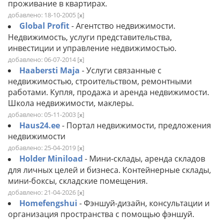
проживание в квартирах.
добавлено: 18-10-2005
[
]
x
Global Profit
- Агентство недвижимости.
Недвижимость, услуги представительства,
инвестиции и управление недвижимостью.
добавлено: 06-07-2014
[
]
x
Haabersti Maja
- Услуги связанные с
недвижимостью, строительством, ремонтными
работами. Купля, продажа и аренда недвижимости.
Школа недвижимости, маклеры.
добавлено: 05-11-2003
[
]
x
Haus24.ee
- Портал недвижимости, предложения
недвижимости
добавлено: 25-04-2019
[
]
x
Holder Miniload
- Мини-склады, аренда складов
для личных целей и бизнеса. Контейнерные склады,
мини-боксы, складские помещения.
добавлено: 21-04-2026
[
]
x
Homefengshui
- Фэншуй-дизайн, консультации и
организация пространства с помощью фэншуй.