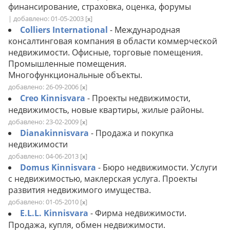
финансирование, страховка, оценка, форумы
| добавлено: 01-05-2003
[
]
x
Colliers International
- Международная
консалтинговая компания в области коммерческой
недвижимости. Офисные, торговые помещения.
Промышленные помещения.
Многофункциональные объекты.
добавлено: 26-09-2006
[
]
x
Creo Kinnisvara
- Проекты недвижимости,
недвижимость, новые квартиры, жилые районы.
добавлено: 23-02-2009
[
]
x
Dianakinnisvara
- Продажа и покупка
недвижимости
добавлено: 04-06-2013
[
]
x
Domus Kinnisvara
- Бюро недвижимости. Услуги
с недвижимостью, маклерская услуга. Проекты
развития недвижимого имущества.
добавлено: 01-05-2010
[
]
x
E.L.L. Kinnisvara
- Фирма недвижимости.
Продажа, купля, обмен недвижимости.