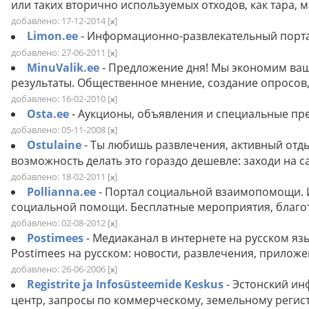
или таких вторично используемых отходов, как тара, м
добавлено: 17-12-2014
[
]
x
Limon.ee
- Информационно-развлекательный порт
добавлено: 27-06-2011
[
]
x
MinuValik.ee
- Предложение дня! Мы экономим ваш
результаты. Общественное мнение, создание опросов,
добавлено: 16-02-2010
[
]
x
Osta.ee
- Аукционы, объявления и специальные пре
добавлено: 05-11-2008
[
]
x
Ostulaine
- Ты любишь развлечения, активный отды
возможность делать это гораздо дешевле: заходи на с
добавлено: 18-02-2011
[
]
x
Pollianna.ee
- Портал социальной взаимопомощи.
социальной помощи. Бесплатные мероприятия, благот
добавлено: 02-08-2012
[
]
x
Postimees
- Медиаканал в интернете на русском язы
Postimees на русском: новости, развлечения, приложен
добавлено: 26-06-2006
[
]
x
Registrite ja Infosüsteemide Keskus
- Эстонский и
центр, запросы по коммерческому, земельному регист