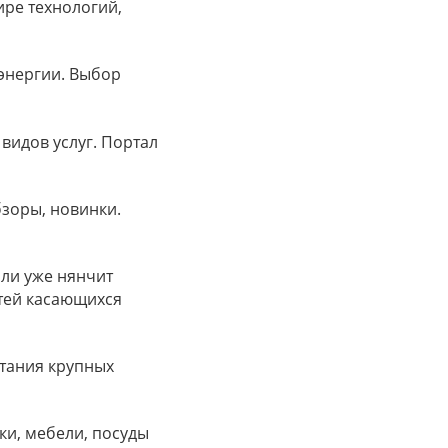
ире технологий,
оэнергии. Выбор
видов услуг. Портал
бзоры, новинки.
или уже нянчит
тей касающихся
итания крупных
ки, мебели, посуды