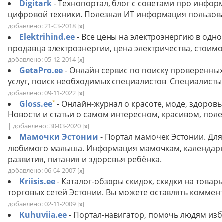
Digitark
- Технопортал, блог с советами про инфо
цифровой техники. Полезная ИТ информация пользов
добавлено: 21-03-2018
[
]
x
Elektrihind.ee
- Все цены на электроэнергию в одн
продавца электроэнергии, цена электричества, стоимо
добавлено: 05-12-2014
[
]
x
GetaPro.ee
- Онлайн сервис по поиску проверенны
услуг, поиск необходимых специалистов. Специалисты,
добавлено: 09-11-2022
[
]
x
*
Gloss.ee
- Онлайн-журнал о красоте, моде, здоров
Новости и статьи о самом интересном, красивом, пол
| добавлено: 30-03-2020
[
]
x
Мамочки Эстонии
- Портал мамочек Эстонии. Для 
любимого малыша. Информация мамочкам, календарь 
развития, питания и здоровья ребёнка.
добавлено: 06-04-2007
[
]
x
Kriisis.ee
- Каталог-обзоры скидок, скидки на това
торговых сетей Эстонии. Вы можете оставлять коммент
добавлено: 02-11-2009
[
]
x
Kuhuviia.ee
- Портал-навигатор, помочь людям из