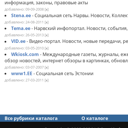
информация, законы, правовые акты
добавлено: 09-09-2008
[
]
x
Stena.ee
- Социальная сеть Нарвы. Новости, Колле
добавлено: 24-08-2011
[
]
x
Tema.ee
- Нарвский инфопортал. Новости, события
добавлено: 26-05-2013
[
]
x
VID.ee
- Видео-портал. Новости, новые передачи, р
добавлено: 03-05-2010
[
]
x
Wkiosk.com
- Международные газеты, журналы, еж
обзор новостей, интернет обзоры в картинках, обновл
добавлено: 03-07-2007
[
]
x
www1.EE
- Социальная сеть Эстонии
добавлено: 27-03-2011
[
]
x
Все рубрики каталога
О каталоге