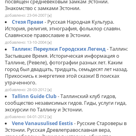
посвящен средневековым замкам Эстонии.
Знакомство с замками Эстонии.
добавлено: 23-04-2007
[
]
x
Стезя Прави
- Русская Народная Культура.
История, религия, этнография, фольклор славян.
Славянское православие в Эстонии.
добавлено: 13-10-2004
[
]
x
Таллин: Переулки Городских Легенд
- Таллин:
Застывшее Время. Историческая информация о
Таллине, (Ревеле), фотографии разных лет. Каким
город был двадцать, тридцать, семьдесят лет назад.
Прикоснись к энергетике этой сказки! В поисках
утраченного.
добавлено: 28-03-2012
[
]
x
Tallinn Guide Club
- Таллинский клуб гидов,
сообщество независимых гидов. Гиды, услуги гида,
экскурсии по Таллину и Эстонии.
добавлено: 04-01-2012
[
]
x
Vene Vanausulised Eestis
- Русские Староверы в
Эстонии. Русская Древлеправославная вера,