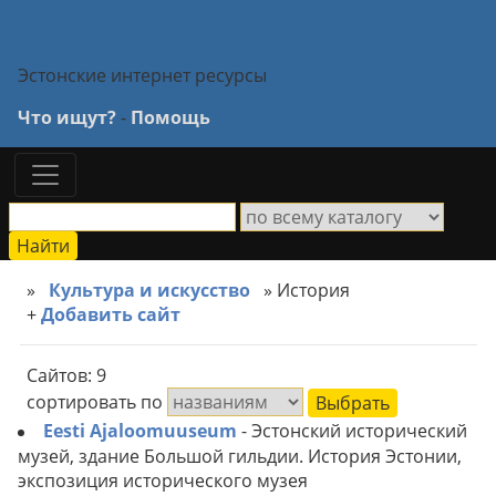
Эстонские интернет ресурсы
Что ищут?
-
Помощь
»
Культура и искусство
» История
+
Добавить сайт
Сайтов: 9
сортировать по
Eesti Ajaloomuuseum
- Эстонский исторический
музей, здание Большой гильдии. История Эстонии,
экспозиция исторического музея