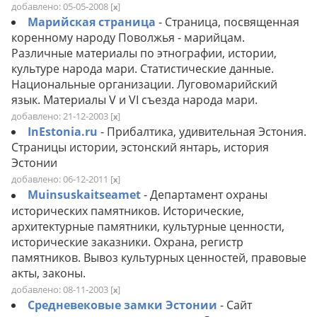
добавлено: 05-05-2008
[
]
x
Марийская страница
- Страница, посвященная
коренному народу Поволжья - марийцам.
Различные материалы по этнографии, истории,
культуре народа мари. Статистические данные.
Национальные организации. Луговомарийский
язык. Материалы V и VI съезда народа мари.
добавлено: 21-12-2003
[
]
x
InEstonia.ru
- Прибалтика, удивительная Эстония.
Страницы истории, эстонский янтарь, история
Эстонии
добавлено: 06-12-2011
[
]
x
Muinsuskaitseamet
- Департамент охраны
исторических памятников. Исторические,
архитектурные памятники, культурные ценности,
исторические заказники. Охрана, регистр
памятников. Вывоз культурных ценностей, правовые
акты, законы.
добавлено: 08-11-2003
[
]
x
Средневековые замки Эстонии
- Сайт