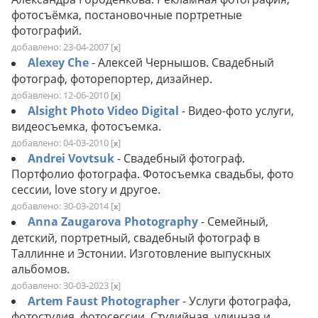
фотосъёмка, постановочные портретные
фотографий.
добавлено: 23-04-2007
[
]
x
Alexey Che
- Алексей Чернышов. Свадебный
фотограф, фоторепортер, дизайнер.
добавлено: 12-06-2010
[
]
x
Alsight Photo Video Digital
- Видео-фото услуги,
видеосъемка, фотосъемка.
добавлено: 04-03-2010
[
]
x
Andrei Vovtsuk
- Свадебный фотограф.
Портфолио фотографа. Фотосъемка свадьбы, фото
сессии, love story и другое.
добавлено: 30-03-2014
[
]
x
Anna Zaugarova Photography
- Семейный,
детский, портретный, свадебный фотограф в
Таллинне и Эстонии. Изготовление выпускных
альбомов.
добавлено: 30-03-2023
[
]
x
Artem Faust Photographer
- Услуги фотографа,
фотостудия, фотосессии. Студийная, уличная и