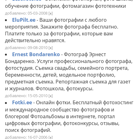
обучение фотографии, фотомагазин фототехники
добавлено: 05-03-2008
[
]
x
EluPilt.ee
- Ваши фотографии с любого
мероприятия. Закажите фотографа бесплатно.
Платите только за фотографии, которые вам
действительно нравятся.
добавлено: 09-08-2010
[
]
x
Ernest Bondarenko
- Фотограф Эрнест
Бондаренко. Услуги профессионального фотографа,
фотостудия. Съемка свадьбы, семейного портрета,
беременности, детей, модельное портфолио,
предметная съемка. Репортажная съемка для газет
и журналов. Фотошкола, фотокурсы.
добавлено: 15-05-2010
[
]
x
Fotki.ee
- Онлайн фотки. Бесплатный фотохостинг
и международное сообщество фотографов и
блогеров! Фотоальбомы в интернете, портал
цифровых фотографии, фотоконкурсы, отзывы,
поиск фотографий.
добавлено: 16-07-2006
[
]
x