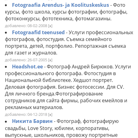
Fotograafia Arendus- ja Koolituskeskus
- Фото
курсы, фото школа, курсы фотографии, фотографы,
фотоконкурсы, фототехника, фотомагазины.
добавлено: 08-02-2008
[
]
x
Fotograafid teenused
- Услуги профессиональных
фотографов, фотостудия. Съемка семейного
портрета, детей, портфолио. Репортажная съемка
для газет и журналов.
добавлено: 26-07-2005
[
]
x
Headshot.ee
- Фотограф Андрей Бирюков. Услуги
профессионального фотографа. Фотостудия в
Национальной библиотеке. Хедшот портрет.
Деловая фотография. Бизнес фотосессии. Для CV.
Для личного бренда.Фотографирование
сотрудников для сайта фирмы, рабочих емейлов и
рекламных материалов.
добавлено: 04-12-2018
[
]
x
Никита Барвин
- Фотограф, фотографирую
свадьбы, Love Story, юбилеи, корпоративы,
выпускные, школьников, провожу портретные