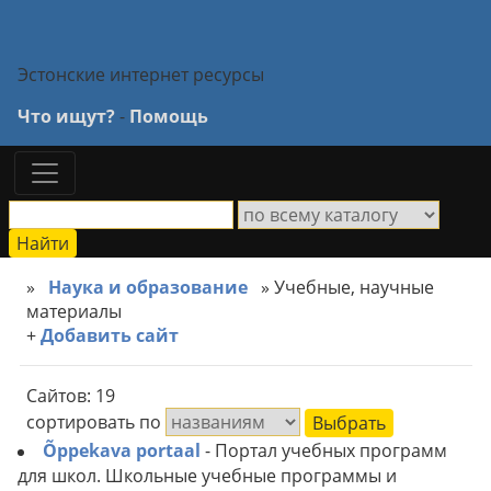
Эстонские интернет ресурсы
Что ищут?
-
Помощь
»
Наука и образование
» Учебные, научные
материалы
+
Добавить сайт
Сайтов: 19
сортировать по
Õppekava portaal
- Портал учебных программ
для школ. Школьные учебные программы и