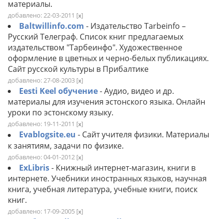
материалы.
добавлено: 22-03-2011
[
]
x
Baltwillinfo.com
- Издательство Tarbeinfo –
Русский Телеграф. Список книг предлагаемых
издательством "Тарбеинфо". Художественное
оформление в цветных и черно-белых публикациях.
Сайт русской культуры в Прибалтике
добавлено: 27-08-2003
[
]
x
Eesti Keel обучение
- Аудио, видео и др.
материалы для изучения эстонского языка. Онлайн
уроки по эстонскому языку.
добавлено: 19-11-2011
[
]
x
Evablogsite.eu
- Сайт учителя физики. Материалы
к занятиям, задачи по физике.
добавлено: 04-01-2012
[
]
x
ExLibris
- Книжный интернет-магазин, книги в
интернете. Учебники иностранных языков, научная
книга, учебная литература, учебные книги, поиск
книг.
добавлено: 17-09-2005
[
]
x