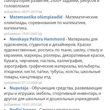
Лаборатория развития, 2500+ заданий, ребусов и
головоломок
добавлено: 26-01-2019
[
]
x
Matemaatika olümpiaadid
- Математические
олимпиады, соревнования по математике,
математика.
добавлено: 15-01-2007
[
]
x
Nevskaya Palitra Hammond
- Материалы для
художников, студентов и дизайнеров. Краски
художественные, роспись по ткани, шелку, стеклу и
керамике, маркеры, роллеры, декоративные краски,
бумага, черчение, пастель, каллиграфия,
аэрография, графические материалы, мольберты,
этюдники, кисти, папки, тубусы, холсты, школьные
товары, канцтовары итд.
добавлено: 01-12-2008
[
]
x
Nuputaja
- Обучающие средства, развивающие
игры и игрушки, мебель, спортивный инвентарь и
другое для школьных и дошкольных учреждений.
добавлено: 16-01-2013
[
]
x
Porfiri Ivanov
- Система природного