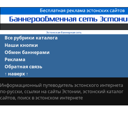
Эстонская баннерная сеть
Все рубрики каталога
Наши кнопки
Обмен баннерами
Реклама
Обратная связь
↑ наверх ↑
Информационный путеводитель эстонского интернета
по-русски, ссылки на сайты Эстонии, эстонский каталог
сайтов, поиск в эстонском интернете