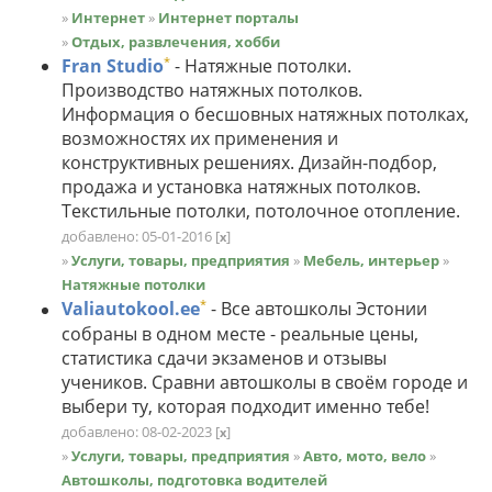
»
Интернет
»
Интернет порталы
»
Отдых, развлечения, хобби
*
Fran Studio
- Натяжные потолки.
Производство натяжных потолков.
Информация о бесшовных натяжных потолках,
возможностях их применения и
конструктивных решениях. Дизайн-подбор,
продажа и установка натяжных потолков.
Текстильные потолки, потолочное отопление.
добавлено: 05-01-2016
[
]
x
»
Услуги, товары, предприятия
»
Мебель, интерьер
»
Натяжные потолки
*
Valiautokool.ee
- Все автошколы Эстонии
собраны в одном месте - реальные цены,
статистика сдачи экзаменов и отзывы
учеников. Сравни автошколы в своём городе и
выбери ту, которая подходит именно тебе!
добавлено: 08-02-2023
[
]
x
»
Услуги, товары, предприятия
»
Авто, мото, вело
»
Автошколы, подготовка водителей