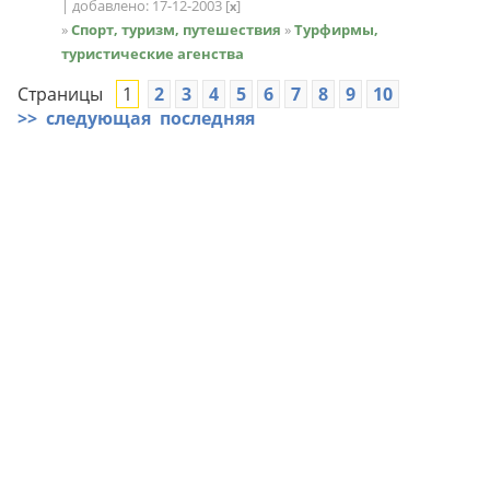
| добавлено: 17-12-2003
[
]
x
»
Спорт, туризм, путешествия
»
Турфирмы,
туристические агенства
Страницы
1
2
3
4
5
6
7
8
9
10
>>
следующая
последняя