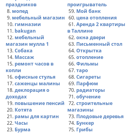
праздников
проигрыватель
8.
мопед
59.
Мой банк
9.
мебельный магазин
60.
цена отопления
10.
гимназии
61.
Аренда 2 квартиры
11.
bakugan
в Таллине
12.
мебельный
62.
окна двери
магазин мулла 1
63.
Письменный стол
13.
Собака
64.
Открытка
14.
Массаж
65.
отопление
15.
ремонт часов в
66.
Фильмы
копли
67.
таро
16.
офисные стулья
68.
Сигареты
17.
саженцы малины
69.
Парфюм
18.
деклорация о
70.
радиаторы
доходах
71.
обучение
19.
повышение пенсий
72.
строительные
20.
Котята
магазины
21.
рамы для картин
73.
Плодовые деревья
22.
Часы
74.
Бункер
23.
Бурма
75.
Грибы