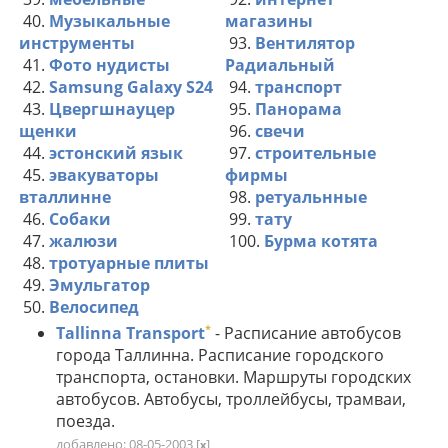
40.
Музыкальные
магазины
инструменты
93.
Вентилятор
41.
Фото нудисты
Радиальный
42.
Samsung Galaxy S24
94.
транспорт
43.
Цвергшнауцер
95.
Панорама
щенки
96.
свечи
44.
эстонский язык
97.
строительные
45.
эвакуваторы
фирмы
вталлинне
98.
ретуальнные
46.
Собаки
99.
тату
47.
жалюзи
100.
Бурма котята
48.
тротуарные плиты
49.
Эмульгатор
50.
Велосипед
*
Tallinna Transport
- Расписание автобусов
города Таллинна. Расписание городского
транспорта, остановки. Маршруты городских
автобусов. Автобусы, троллейбусы, трамваи,
поезда.
добавлено: 08-05-2003
[
]
x