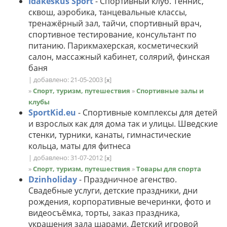
Idakeskus Sport
- Спортивный клуб. Теннис,
сквош, аэробика, танцевальные классы,
тренажёрный зал, тайчи, спортивный врач,
спортивное тестирование, консультант по
питанию. Парикмахерская, косметический
салон, массажный кабинет, солярий, финская
баня
| добавлено: 21-05-2003
[
]
x
»
Спорт, туризм, путешествия
»
Спортивные залы и
клубы
SportKid.eu
- Спортивные комплексы для детей
и взрослых как для дома так и улицы. Шведские
стенки, турники, канаты, гимнастические
кольца, маты для фитнеса
| добавлено: 31-07-2012
[
]
x
»
Спорт, туризм, путешествия
»
Товары для спорта
Dzinholiday
- Праздничное агенство.
Свадебные услуги, детские праздники, дни
рождения, корпоративные вечеринки, фото и
видеосъёмка, торты, заказ праздника,
украшения зала шарами. Детский игровой