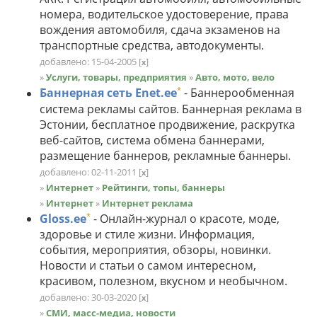
номера, водительское удостоверение, права
вождения автомобиля, сдача экзаменов на
транспортные средства, автодокументы.
добавлено: 15-04-2005
[
]
x
»
Услуги, товары, предприятия
»
Авто, мото, вело
*
Баннерная сеть Enet.ee
- Баннерообменная
система рекламы сайтов. Баннерная реклама в
Эстонии, бесплатное продвижение, раскрутка
веб-сайтов, система обмена баннерами,
размещение баннеров, рекламные баннеры.
добавлено: 02-11-2011
[
]
x
»
Интернет
»
Рейтинги, топы, баннеры
»
Интернет
»
Интернет реклама
*
Gloss.ee
- Онлайн-журнал о красоте, моде,
здоровье и стиле жизни. Информация,
события, мероприятия, обзоры, новинки.
Новости и статьи о самом интересном,
красивом, полезном, вкусном и необычном.
добавлено: 30-03-2020
[
]
x
»
СМИ, масс-медиа, новости