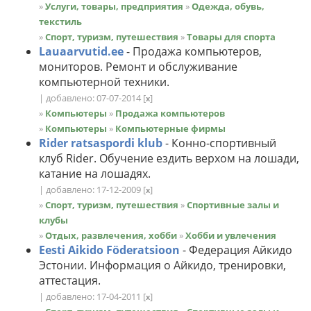
»
Услуги, товары, предприятия
»
Одежда, обувь,
текстиль
»
Спорт, туризм, путешествия
»
Товары для спорта
Lauaarvutid.ee
- Продажа компьютеров,
мониторов. Ремонт и обслуживание
компьютерной техники.
| добавлено: 07-07-2014
[
]
x
»
Компьютеры
»
Продажа компьютеров
»
Компьютеры
»
Компьютерные фирмы
Rider ratsaspordi klub
- Конно-спортивный
клуб Rider. Обучение ездить верхом на лошади,
катание на лошадях.
| добавлено: 17-12-2009
[
]
x
»
Спорт, туризм, путешествия
»
Спортивные залы и
клубы
»
Отдых, развлечения, хобби
»
Хобби и увлечения
Eesti Aikido Föderatsioon
- Федерация Айкидо
Эстонии. Информация о Айкидо, тренировки,
аттестация.
| добавлено: 17-04-2011
[
]
x