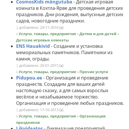
CosmosKids mängutuba
- Детская игровая
комната в Кохтла-Ярве для проведения детских
праздников. Дни рождения, выпускные детских
садов, новогодние праздники.
| добавлено: 24-11-2016
[
]
x
»
Услуги, товары, предприятия
»
Детям и для детей
»
Детские игровые комнаты
ENS Hauakivid
- Создание и установка
мемориальных памятников. Памятники из
камня, ограды.
| добавлено: 20-01-2015
[
]
x
»
Услуги, товары, предприятия
»
Прочие услуги
Pidupou.ee
- Организация и проведение
празднеств. Создадим для ваших детей
настоящую сказку, а для самых взрослых
весёлое и незабываемое торжество.
Организация и проведение любых праздников.
| добавлено: 17-10-2013
[
]
x
»
Услуги, товары, предприятия
»
Организация
праздников
Likvidaator
- Ликвидация предприятий,