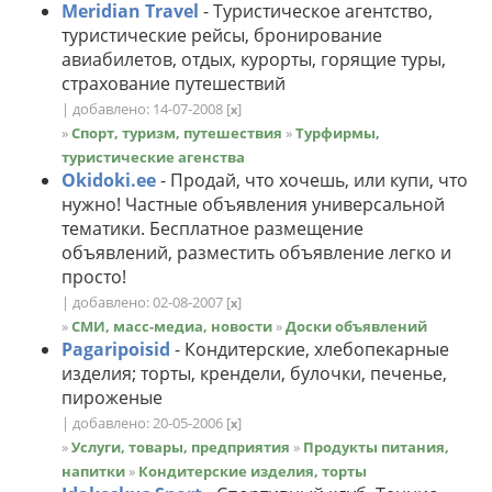
Meridian Travel
- Туристическое агентство,
туристические рейсы, бронирование
авиабилетов, отдых, курорты, горящие туры,
страхование путешествий
| добавлено: 14-07-2008
[
]
x
»
Спорт, туризм, путешествия
»
Турфирмы,
туристические агенства
Okidoki.ee
- Продай, что хочешь, или купи, что
нужно! Частные объявления универсальной
тематики. Бесплатное размещение
объявлений, разместить объявление легко и
просто!
| добавлено: 02-08-2007
[
]
x
»
СМИ, масс-медиа, новости
»
Доски объявлений
Pagaripoisid
- Кондитерские, хлебопекарные
изделия; торты, крендели, булочки, печенье,
пироженые
| добавлено: 20-05-2006
[
]
x
»
Услуги, товары, предприятия
»
Продукты питания,
напитки
»
Кондитерские изделия, торты