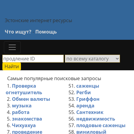
Эстонские интернет ресурсы
Что ищут?
-
Помощь
Самые популярные поисковые запросы
1.
Проверка
51.
саженцы
огнетушитель
52.
Регби
2.
Обмен валюты
53.
Гриффон
3.
музыка
54.
аренда
4.
работа
55.
Сантехник
5.
знакомства
56.
недвижимость
6.
Чихуахуа
57.
плодовые саженцы
7.
проведение
58.
виниловый