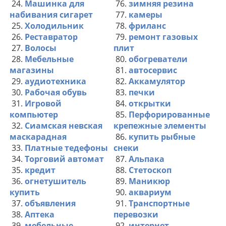
24.
Машинка для
76.
зимняя резина
набивания сигарет
77.
камеры
25.
Холодильник
78.
фриланс
26.
Реставратор
79.
ремонт газовых
27.
Волосы
плит
28.
Мебельные
80.
обогреватели
магазины
81.
автосервис
29.
аудиотехника
82.
Аккамулятор
30.
Рабочая обувь
83.
печки
31.
Игровой
84.
открытки
компьютер
85.
Перфорированные
32.
Сиамская невская
крепежные элементы
маскарадная
86.
купить рыбные
33.
Платные тедефоны
снеки
34.
Торговий автомат
87.
Альпака
35.
кредит
88.
Стетоскоп
36.
огнетушитель
89.
Маникюр
купить
90.
аквариум
37.
объявления
91.
Транспортные
38.
Аптека
перевозки
39.
мебельные
92.
интернет