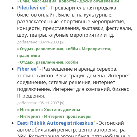
»
СМИ, масс-медиа, новости
»
Доски объявлений
*
Piletilevi.ee
- Предварительная продажа
билетов онлайн. Билеты на культурные,
развлекательные, спортивные мероприятия,
концерты, представления, выставки, фестивали,
шоу, театры, клубные мероприятии и тд.
добавлено: 03-11-2003
[
]
x
»
Отдых, развлечения, хобби
»
Мероприятия,
праздники
»
Отдых, развлечения, хобби
*
Fiber.ee
- Размещение и аренда сервера,
хостинг сайтов. Регистрация домена. Интернет
соединение, сетевые решения, интернет
подключение. Интернет для компаний, бизнес
IT решения.
добавлено: 05-11-2007
[
]
x
»
Интернет
»
Хостинг, домены
»
Интернет
»
Интернет провайдеры
*
Eesti Riiklik Autoregistrikeskus
- Эстонский
автомобильный регистр, центр авторегистрa
ARK. Регистрация автомобиля, автомобильные