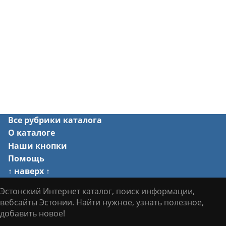
Все рубрики каталога
О каталоге
Наши кнопки
Помощь
↑ наверх ↑
Эстонский Интернет каталог, поиск информации,
вебсайты Эстонии. Найти нужное, узнать полезное,
добавить новое!