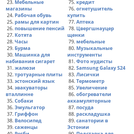
23.
Мебельные
75.
кредит
магазины
76.
огнетушитель
24.
Рабочая обувь
купить
25.
рамы для картин
77.
Аптека
26.
повышение пенсий
78.
Цвергшнауцер
27.
Котята
щенки
28.
Часы
79.
мебельные
29.
Бурма
80.
Музыкальные
30.
Машинка для
инструменты
набивания сигарет
81.
Фото нудисты
31.
жалюзи
82.
Samsung Galaxy S24
32.
тротуарные плиты
83.
Лисички
33.
эстонский язык
84.
Термометр
34.
эвакуваторы
85.
Увеличение
вталлинне
86.
обогреватели
35.
Собаки
аккамуляторные
36.
Эмульгатор
87.
посуда
37.
Гриффон
88.
раскладушка
38.
Велосипед
89.
санатории в
39.
саженцы
Эстонии
40.
Регби
90.
Подставка для