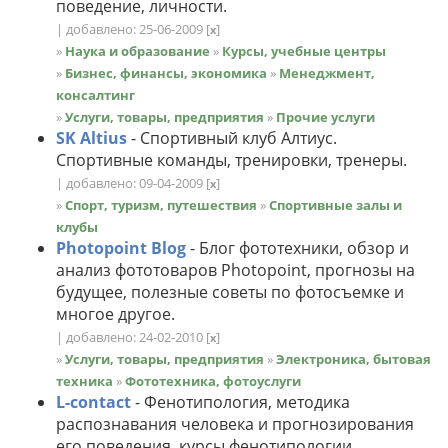
поведение, личности.
| добавлено: 25-06-2009
[
]
x
»
Наука и образование
»
Курсы, учебные центры
»
Бизнес, финансы, экономика
»
Менеджмент,
консалтинг
»
Услуги, товары, предприятия
»
Прочие услуги
SK Altius
- Спортивный клуб Алтиус.
Спортивные команды, тренировки, тренеры.
| добавлено: 09-04-2009
[
]
x
»
Спорт, туризм, путешествия
»
Спортивные залы и
клубы
Photopoint Blog
- Блог фототехники, обзор и
анализ фототоваров Photopoint, прогнозы на
будущее, полезные советы по фотосъемке и
многое другое.
| добавлено: 24-02-2010
[
]
x
»
Услуги, товары, предприятия
»
Электроника, бытовая
техника
»
Фототехника, фотоуслуги
L-contact
- Фенотипология, методика
распознавания человека и прогнозирования
его поведения, курсы фенотипологии.