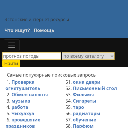
Эстонские интернет ресурсы
Что ищут?
-
Помощь
Самые популярные поисковые запросы
1.
Проверка
51.
окна двери
огнетушитель
52.
Письменный стол
2.
Обмен валюты
53.
Фильмы
3.
музыка
54.
Сигареты
4.
работа
55.
таро
5.
Чихуахуа
56.
радиаторы
6.
проведение
57.
обучение
праздников
58.
Парфюм