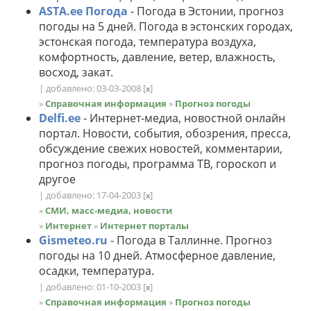
ASTA.ee Погода
- Погода в Эстонии, прогноз
погоды на 5 дней. Погода в эстонских городах,
эстонская погода, температура воздуха,
комфортность, давление, ветер, влажность,
восход, закат.
| добавлено: 03-03-2008
[
]
x
»
Справочная информация
»
Прогноз погоды
Delfi.ee
- Интернет-медиа, новостной онлайн
портал. Новости, события, обозрения, пресса,
обсуждение свежих новостей, комментарии,
прогноз погоды, программа ТВ, гороскоп и
другое
| добавлено: 17-04-2003
[
]
x
»
СМИ, масс-медиа, новости
»
Интернет
»
Интернет порталы
Gismeteo.ru
- Погода в Таллинне. Прогноз
погоды на 10 дней. Атмосферное давление,
осадки, температура.
| добавлено: 01-10-2003
[
]
x
»
Справочная информация
»
Прогноз погоды