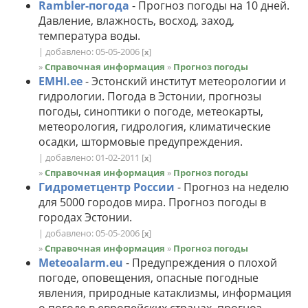
Rambler-погода
- Прогноз погоды на 10 дней.
Давление, влажность, восход, заход,
температура воды.
| добавлено: 05-05-2006
[
]
x
»
Справочная информация
»
Прогноз погоды
EMHI.ee
- Эстонский институт метеорологии и
гидрологии. Погода в Эстонии, прогнозы
погоды, синоптики о погоде, метеокарты,
метеорология, гидрология, климатические
осадки, штормовые предупреждения.
| добавлено: 01-02-2011
[
]
x
»
Справочная информация
»
Прогноз погоды
Гидрометцентр России
- Прогноз на неделю
для 5000 городов мира. Прогноз погоды в
городах Эстонии.
| добавлено: 05-05-2006
[
]
x
»
Справочная информация
»
Прогноз погоды
Meteoalarm.eu
- Предупреждения о плохой
погоде, оповещения, опасные погодные
явления, природные катаклизмы, информация
о погоде в европейских странах, прогноз