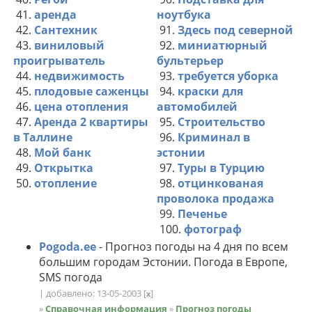
41.
аренда
ноутбука
42.
Сантехник
91.
Здесь под северной
43.
виниловый
92.
миниатюрный
проигрыватель
бультерьер
44.
недвижимость
93.
требуется уборка
45.
плодовые саженцы
94.
краски для
46.
цена отопления
автомобилей
47.
Аренда 2 квартиры
95.
Строительство
в Таллине
96.
Криминал в
48.
Мой банк
эстонии
49.
Открытка
97.
Туры в Турцию
50.
отопление
98.
отцинкованая
проволока продажа
99.
Печенье
100.
фотограф
Pogoda.ee
- Прогноз погоды на 4 дня по всем
большим городам Эстонии. Погода в Европе,
SMS погода
| добавлено: 13-05-2003
[
]
x
»
Справочная информация
»
Прогноз погоды