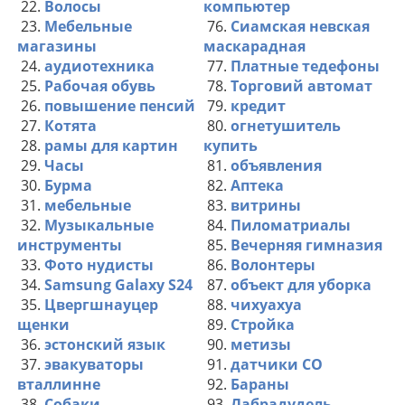
22.
Волосы
компьютер
23.
Мебельные
76.
Сиамская невская
магазины
маскарадная
24.
аудиотехника
77.
Платные тедефоны
25.
Рабочая обувь
78.
Торговий автомат
26.
повышение пенсий
79.
кредит
27.
Котята
80.
огнетушитель
28.
рамы для картин
купить
29.
Часы
81.
объявления
30.
Бурма
82.
Аптека
31.
мебельные
83.
витрины
32.
Музыкальные
84.
Пиломатриалы
инструменты
85.
Вечерняя гимназия
33.
Фото нудисты
86.
Волонтеры
34.
Samsung Galaxy S24
87.
объект для уборка
35.
Цвергшнауцер
88.
чихуахуа
щенки
89.
Стройка
36.
эстонский язык
90.
метизы
37.
эвакуваторы
91.
датчики СО
вталлинне
92.
Бараны
38.
Собаки
93.
Лабрадудель