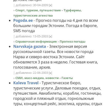
| добавлено: 30-04-2009
[
]
x
»
Спорт, туризм, путешествия
»
Турфирмы,
туристические агенства
Pogoda.ee
- Прогноз погоды на 4 дня по всем
большим городам Эстонии. Погода в Европе,
SMS погода
| добавлено: 13-05-2003
[
]
x
»
Справочная информация
»
Прогноз погоды
Narvskaja gazeta
- Электронная версия
русскоязычной газеты. Все новости города
Нарва и северо-востока Эстонии. Сайт
обновляется 3 раза в неделю. Гостевая книга,
голосование, архив.
| добавлено: 22-06-2003
[
]
x
»
СМИ, масс-медиа, новости
»
Газеты
Kaleva Travel
- Туристическое бюро,
туристические услуги. Деловые поездки, отдых,
путешествия. Авиабилеты, корабли, гостиницы,
городской и пляжный отдых, горнолыжные
туры, концертный рейс, экзотика, круизы, отдых