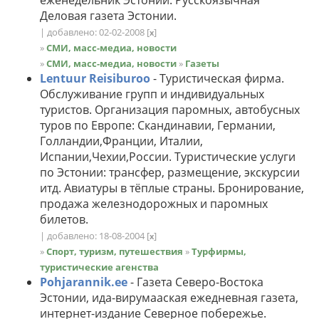
еженедельник Эстонии. Русскоязычная
Деловая газета Эстонии.
| добавлено: 02-02-2008
[
]
x
»
СМИ, масс-медиа, новости
»
СМИ, масс-медиа, новости
»
Газеты
Lentuur Reisiburoo
- Туристическая фирма.
Обслуживание групп и индивидуальных
туристов. Организация паромных, автобусных
туров по Европе: Скандинавии, Германии,
Голландии,Франции, Италии,
Испании,Чехии,России. Туристические услуги
по Эстонии: трансфер, размещение, экскурсии
итд. Авиатуры в тёплые страны. Бронирование,
продажа железнодорожных и паромных
билетов.
| добавлено: 18-08-2004
[
]
x
»
Спорт, туризм, путешествия
»
Турфирмы,
туристические агенства
Pohjarannik.ee
- Газета Северо-Востока
Эстонии, ида-вирумааская ежедневная газета,
интернет-издание Северное побережье.