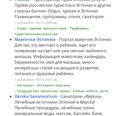
Приём российских туристов в Эстонии и других
странах Балтии. Отдых, туризм в Эстонии.
Размещение, программы, отели, санатории.
| добавлено: 06-01-2006
[
]
x
»
Спорт, туризм, путешествия
»
Турфирмы,
туристические агенства
Мамочки Эстонии
- Портал мамочек Эстонии.
Для тех, кто мечтает о ребенке, ждет его
появления на свет или уже нянчит любимого
малыша. Информация мамочкам, календарь
беременности, имя для малыша, много
интересных статей касающихся развития,
питания и здоровья ребёнка.
| добавлено: 06-04-2007
[
]
x
»
Интернет
»
Интернет порталы
»
Государство, общество, право
»
Семья, забота, дети
Värska Sanatoorium
- Санатории «Вярска».
Лечебные источники Эстонии в Вярска!
Лечебные процедуры, лечебные грязи,
минеральные воды, массаж, бассейн, баня,