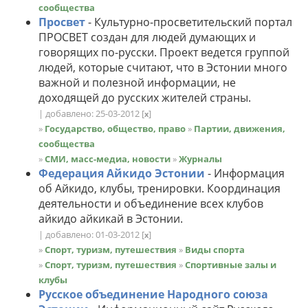
сообщества
Просвет
- Культурно-просветительский портал
ПРОСВЕТ создан для людей думающих и
говорящих по-русски. Проект ведется группой
людей, которые считают, что в Эстонии много
важной и полезной информации, не
доходящей до русских жителей страны.
| добавлено: 25-03-2012
[
]
x
»
Государство, общество, право
»
Партии, движения,
сообщества
»
СМИ, масс-медиа, новости
»
Журналы
Федерация Айкидо Эстонии
- Информация
об Айкидо, клубы, тренировки. Координация
деятельности и объединение всех клубов
айкидо айкикай в Эстонии.
| добавлено: 01-03-2012
[
]
x
»
Спорт, туризм, путешествия
»
Виды спорта
»
Спорт, туризм, путешествия
»
Спортивные залы и
клубы
Русское объединение Народного союза