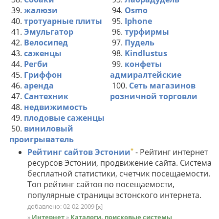
39.
жалюзи
94.
Osmo
40.
тротуарные плиты
95.
Iphone
41.
Эмульгатор
96.
турфирмы
42.
Велосипед
97.
Пудель
43.
саженцы
98.
Kindlustus
44.
Регби
99.
конфеты
45.
Гриффон
адмиралтейские
46.
аренда
100.
Сеть магазинов
47.
Сантехник
розничной торговли
48.
недвижимость
49.
плодовые саженцы
50.
виниловый
проигрыватель
*
Рейтинг сайтов Эстонии
- Рейтинг интернет
ресурсов Эстонии, продвижение сайта. Система
бесплатной статистики, счетчик посещаемости.
Топ рейтинг сайтов по посещаемости,
популярные страницы эстонского интернета.
добавлено: 02-02-2009
[
]
x
»
Интернет
»
Каталоги, поисковые системы