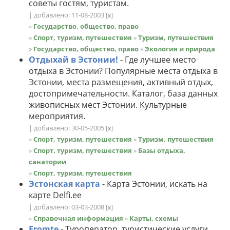
советы гостям, туристам.
| добавлено: 11-08-2003
[
]
x
»
Государство, общество, право
»
Спорт, туризм, путешествия
»
Туризм, путешествия
»
Государство, общество, право
»
Экология и природа
Отдыхай в Эстонии!
- Где лучшее место
отдыха в Эстонии? Популярные места отдыха в
Эстонии, места размещения, активный отдых,
достопримечательности. Каталог, база данных
живописных мест Эстонии. Культурные
мероприятия.
| добавлено: 30-05-2005
[
]
x
»
Спорт, туризм, путешествия
»
Туризм, путешествия
»
Спорт, туризм, путешествия
»
Базы отдыха,
санатории
»
Спорт, туризм, путешествия
Эстонскaя карта
- Карта Эстонии, искать на
карте Delfi.ee
| добавлено: 03-03-2008
[
]
x
»
Справочная информация
»
Карты, схемы
Fromte
- Туроператор, туристические услуги.