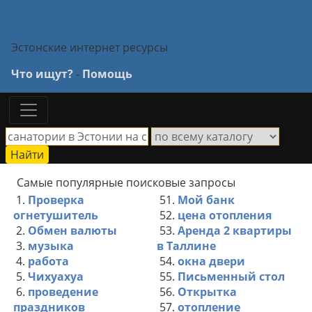
Эстонские интернет ресурсы
Что ищут?
-
Помощь
Самые популярные поисковые запросы
1.
Проверка
51.
Мой банк
огнетушитель
52.
цена отопления
2.
Обмен валюты
53.
Аренда 2 квартиры
3.
музыка
в Таллине
4.
работа
54.
окна двери
5.
Чихуахуа
55.
Письменный стол
6.
проведение
56.
Открытка
праздников
57.
отопление