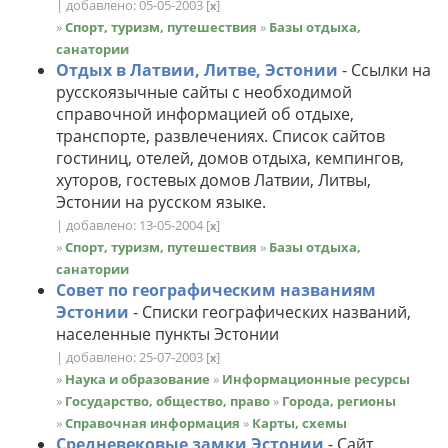
| добавлено: 05-05-2003
[
]
x
»
Спорт, туризм, путешествия
»
Базы отдыха,
санатории
Отдых в Латвии, Литве, Эстонии
- Ссылки на
русскоязычные сайты с необходимой
справочной информацией об отдыхе,
транспорте, развлечениях. Список сайтов
гостиниц, отелей, домов отдыха, кемпингов,
хуторов, гостевых домов Латвии, Литвы,
Эстонии на русском языке.
| добавлено: 13-05-2004
[
]
x
»
Спорт, туризм, путешествия
»
Базы отдыха,
санатории
Совет по географическим названиям
Эстонии
- Списки географических названий,
населенные пункты Эстонии
| добавлено: 25-07-2003
[
]
x
»
Наука и образование
»
Информационные ресурсы
»
Государство, общество, право
»
Города, регионы
»
Справочная информация
»
Карты, схемы
Средневековые замки Эстонии
- Сайт