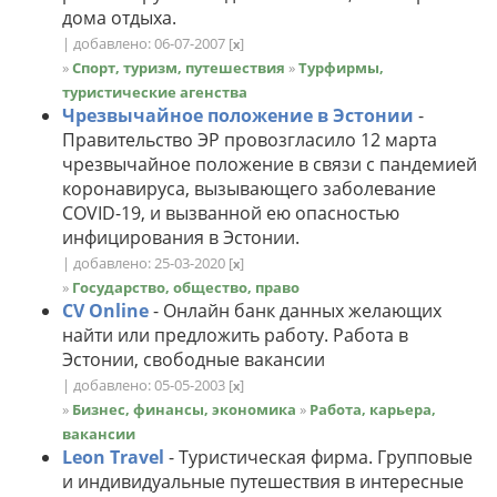
дома отдыха.
| добавлено: 06-07-2007
[
]
x
»
Спорт, туризм, путешествия
»
Турфирмы,
туристические агенства
Чрезвычайное положение в Эстонии
-
Правительство ЭР провозгласило 12 марта
чрезвычайное положение в связи с пандемией
коронавируса, вызывающего заболевание
COVID-19, и вызванной ею опасностью
инфицирования в Эстонии.
| добавлено: 25-03-2020
[
]
x
»
Государство, общество, право
CV Online
- Онлайн банк данных желающих
найти или предложить работу. Работа в
Эстонии, свободные вакансии
| добавлено: 05-05-2003
[
]
x
»
Бизнес, финансы, экономика
»
Работа, карьера,
вакансии
Leon Travel
- Туристическая фирма. Групповые
и индивидуальные путешествия в интересные