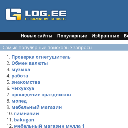
Новые сайты
Популярные
Избранные
В
Самые популярные поисковые запросы
1.
Проверка огнетушитель
2.
Обмен валюты
3.
музыка
4.
работа
5.
знакомства
6.
Чихуахуа
7.
проведение праздников
8.
мопед
9.
мебельный магазин
10.
гимназии
11.
bakugan
12.
мебельный магазин мулла 1