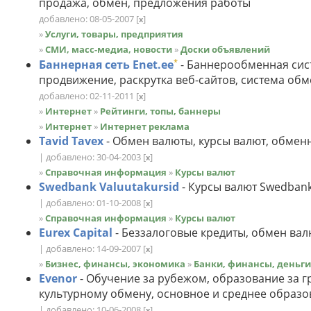
продажа, обмен, предложения работы
добавлено: 08-05-2007
[
]
x
»
Услуги, товары, предприятия
»
СМИ, масс-медиа, новости
»
Доски объявлений
*
Баннерная сеть Enet.ee
- Баннерообменная сис
продвижение, раскрутка веб-сайтов, система о
добавлено: 02-11-2011
[
]
x
»
Интернет
»
Рейтинги, топы, баннеры
»
Интернет
»
Интернет реклама
Tavid Tavex
- Обмен валюты, курсы валют, обмен
| добавлено: 30-04-2003
[
]
x
»
Справочная информация
»
Курсы валют
Swedbank Valuutakursid
- Курсы валют Swedbank
| добавлено: 01-10-2008
[
]
x
»
Справочная информация
»
Курсы валют
Eurex Capital
- Беззалоговые кредиты, обмен вал
| добавлено: 14-09-2007
[
]
x
»
Бизнес, финансы, экономика
»
Банки, финансы, деньги
Evenor
- Обучение за рубежом, образование за г
культурному обмену, основное и среднее образ
| добавлено: 10-06-2008
[
]
x