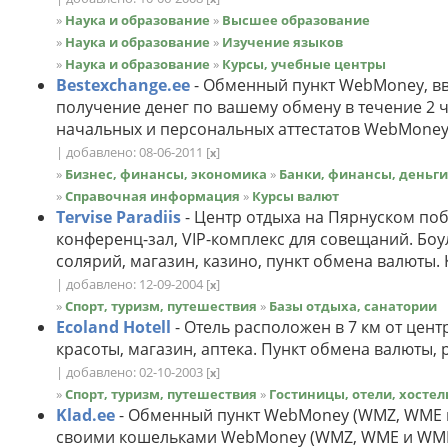
»
Наука и образование
»
Высшее образование
»
Наука и образование
»
Изучение языков
»
Наука и образование
»
Курсы, учебные центры
Bestexchange.ee
- Обменный пункт WebMoney, в
получение денег по вашему обмену в течение 2 
начальных и персональных аттестатов WebMoney
| добавлено: 08-06-2011
[
]
x
»
Бизнес, финансы, экономика
»
Банки, финансы, деньги
»
Справочная информация
»
Курсы валют
Tervise Paradiis
- Центр отдыха на Пярнуском поб
конференц-зал, VIP-комплекс для совещаний. Боу
солярий, магазин, казино, пункт обмена валюты.
| добавлено: 12-09-2004
[
]
x
»
Спорт, туризм, путешествия
»
Базы отдыха, санатории
Ecoland Hotell
- Отель расположен в 7 км от цент
красоты, магазин, аптека. Пункт обмена валюты, 
| добавлено: 02-10-2003
[
]
x
»
Спорт, туризм, путешествия
»
Гостиницы, отели, хосте
Klad.ee
- Обменный пункт WebMoney (WMZ, WME и
своими кошельками WebMoney (WMZ, WME и WMR)