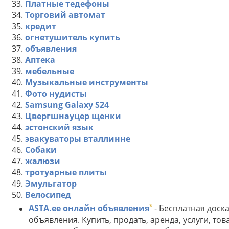
33.
Платные тедефоны
34.
Торговий автомат
35.
кредит
36.
огнетушитель купить
37.
объявления
38.
Аптека
39.
мебельные
40.
Музыкальные инструменты
41.
Фото нудисты
42.
Samsung Galaxy S24
43.
Цвергшнауцер щенки
44.
эстонский язык
45.
эвакуваторы вталлинне
46.
Собаки
47.
жалюзи
48.
тротуарные плиты
49.
Эмульгатор
50.
Велосипед
*
ASTA.ee онлайн объявления
- Бесплатная доск
объявления. Купить, продать, аренда, услуги, тов