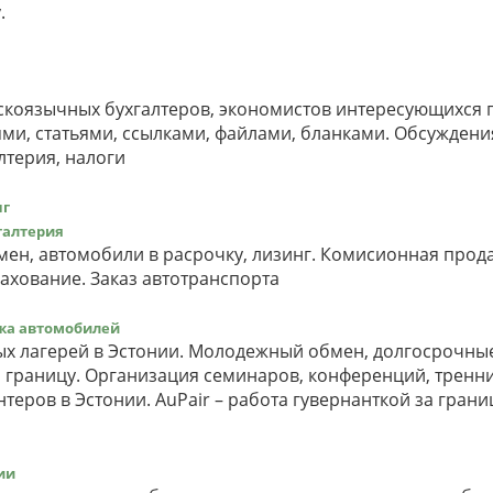
.
сскоязычных бухгалтеров, экономистов интересующихся
ями, статьями, ссылками, файлами, бланками. Обсуждени
лтерия, налоги
нг
галтерия
мен, автомобили в расрочку, лизинг. Комисионная прод
ахование. Заказ автотранспорта
жа автомобилей
х лагерей в Эстонии. Молодежный обмен, долгосрочны
а границу. Организация семинаров, конференций, тренн
еров в Эстонии. AuPair – работа гувернанткой за грани
ии