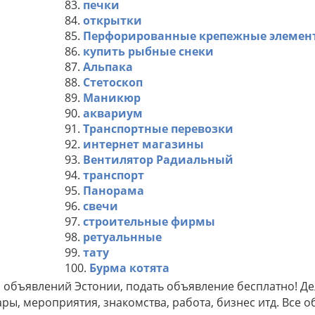
83.
печки
84.
открытки
85.
Перфорированные крепежные элемен
86.
купить рыбные снеки
87.
Альпака
88.
Стетоскоп
89.
Маникюр
90.
аквариум
91.
Транспортные перевозки
92.
интернет магазины
93.
Вентилятор Радиальный
94.
транспорт
95.
Панорама
96.
свечи
97.
строительные фирмы
98.
ретуальнные
99.
тату
100.
Бурма котята
а объявлений Эстонии, подать объявление бесплатно! Д
ары, мероприятия, знакомства, работа, бизнес итд. Все 