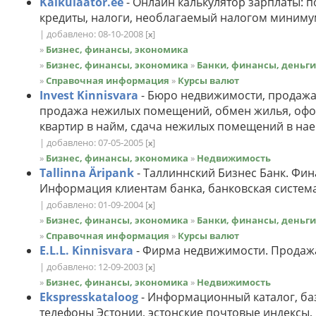
Kalkulaator.ee
- Онлайн калькулятор зарплаты: по
кредиты, налоги, необлагаемый налогом миниму
| добавлено: 08-10-2008
[
]
x
»
Бизнес, финансы, экономика
»
Бизнес, финансы, экономика
»
Банки, финансы, деньги
»
Справочная информация
»
Курсы валют
Invest Kinnisvara
- Бюро недвижимости, продажа 
продажа нежилых помещений, обмен жилья, офор
квартир в найм, сдача нежилых помещений в нае
| добавлено: 07-05-2005
[
]
x
»
Бизнес, финансы, экономика
»
Недвижимость
Tallinna Äripank
- Таллиннский Бизнес Банк. Фин
Информация клиентам банка, банковская система,
| добавлено: 01-09-2004
[
]
x
»
Бизнес, финансы, экономика
»
Банки, финансы, деньги
»
Справочная информация
»
Курсы валют
E.L.L. Kinnisvara
- Фирма недвижимости. Продажа
| добавлено: 12-09-2003
[
]
x
»
Бизнес, финансы, экономика
»
Недвижимость
Ekspresskataloog
- Информационный каталог, баз
телефоны Эстонии, эстонские почтовые индексы,