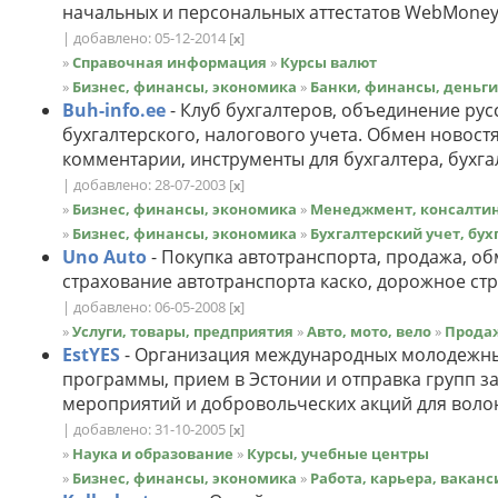
начальных и персональных аттестатов WebMoney
| добавлено: 05-12-2014
[
]
x
»
Справочная информация
»
Курсы валют
»
Бизнес, финансы, экономика
»
Банки, финансы, деньги
Buh-info.ee
- Клуб бухгалтеров, объединение ру
бухгалтерского, налогового учета. Обмен новост
комментарии, инструменты для бухгалтера, бухга
| добавлено: 28-07-2003
[
]
x
»
Бизнес, финансы, экономика
»
Менеджмент, консалти
»
Бизнес, финансы, экономика
»
Бухгалтерский учет, бух
Uno Auto
- Покупка автотранспорта, продажа, об
страхование автотранспорта каско, дорожное стр
| добавлено: 06-05-2008
[
]
x
»
Услуги, товары, предприятия
»
Авто, мото, вело
»
Прода
EstYES
- Организация международных молодежны
программы, прием в Эстонии и отправка групп з
мероприятий и добровольческих акций для волонт
| добавлено: 31-10-2005
[
]
x
»
Наука и образование
»
Курсы, учебные центры
»
Бизнес, финансы, экономика
»
Работа, карьера, ваканс