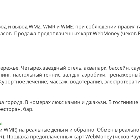
вод и вывод WMZ, WMR и WME: при соблюдении правил 
часов. Продажа предоплаченных карт WebMoney (чеков 
.
ережье. Четырех звездный отель, аквапарк, бассейн, сау
линг, настольный теннис, зал для аэробики, тренажерный
 Курортное лечение; массаж, водотерапия, электротерапи
ра города. В номерах люкс камин и джакузи. В гостиниц
ресторан, бар.
лы
 WMR) на реальные деньги и обратно. Обмен в реальн
. Продажа предоплаченных карт WebMoney (чеков Paym