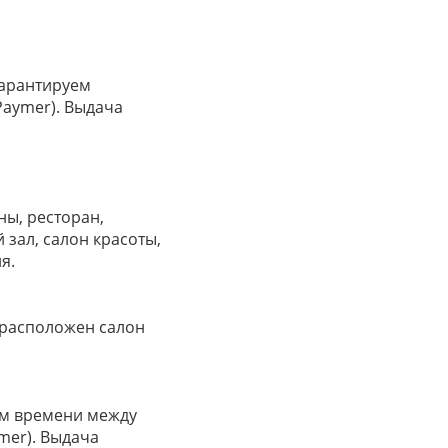
гарантируем
Paymer). Выдача
ны, ресторан,
 зал, салон красоты,
я.
е расположен салон
ом времени между
er). Выдача