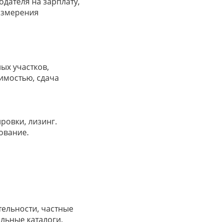
одателя на зарплату,
измерения
ых участков,
имостью, сдача
ровки, лизинг.
ование.
тельности, частные
льные каталоги.