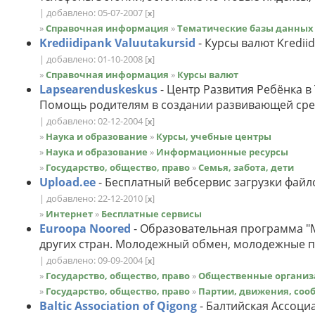
| добавлено: 05-07-2007
[
]
x
»
Справочная информация
»
Тематические базы данных
Krediidipank Valuutakursid
- Курсы валют Kredii
| добавлено: 01-10-2008
[
]
x
»
Справочная информация
»
Курсы валют
Lapsearenduskeskus
- Центр Развития Ребёнка в
Помощь родителям в создании развивающей среды
| добавлено: 02-12-2004
[
]
x
»
Наука и образование
»
Курсы, учебные центры
»
Наука и образование
»
Информационные ресурсы
»
Государство, общество, право
»
Семья, забота, дети
Upload.ee
- Бесплатный вебсервис загрузки фай
| добавлено: 22-12-2010
[
]
x
»
Интернет
»
Бесплатные сервисы
Euroopa Noored
- Образовательная программа "
других стран. Молодежный обмен, молодежные п
| добавлено: 09-09-2004
[
]
x
»
Государство, общество, право
»
Общественные организ
»
Государство, общество, право
»
Партии, движения, соо
Baltic Association of Qigong
- Балтийская Ассоци