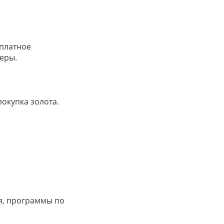
сплатное
еры.
окупка золота.
ря, программы по