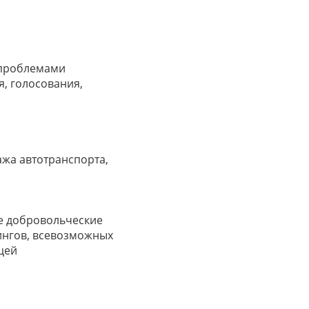
 проблемами
я, голосования,
ажа автотранспорта,
е добровольческие
ингов, всевозможных
цей