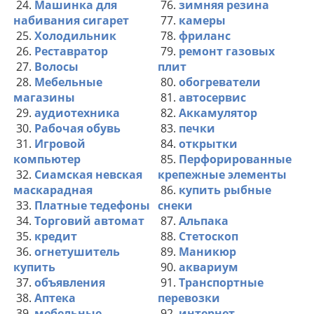
24.
Машинка для
76.
зимняя резина
набивания сигарет
77.
камеры
25.
Холодильник
78.
фриланс
26.
Реставратор
79.
ремонт газовых
27.
Волосы
плит
28.
Мебельные
80.
обогреватели
магазины
81.
автосервис
29.
аудиотехника
82.
Аккамулятор
30.
Рабочая обувь
83.
печки
31.
Игровой
84.
открытки
компьютер
85.
Перфорированные
32.
Сиамская невская
крепежные элементы
маскарадная
86.
купить рыбные
33.
Платные тедефоны
снеки
34.
Торговий автомат
87.
Альпака
35.
кредит
88.
Стетоскоп
36.
огнетушитель
89.
Маникюр
купить
90.
аквариум
37.
объявления
91.
Транспортные
38.
Аптека
перевозки
39.
мебельные
92.
интернет