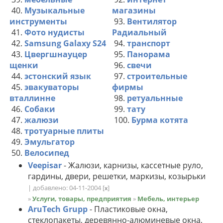
40.
Музыкальные
магазины
инструменты
93.
Вентилятор
41.
Фото нудисты
Радиальный
42.
Samsung Galaxy S24
94.
транспорт
43.
Цвергшнауцер
95.
Панорама
щенки
96.
свечи
44.
эстонский язык
97.
строительные
45.
эвакуваторы
фирмы
вталлинне
98.
ретуальнные
46.
Собаки
99.
тату
47.
жалюзи
100.
Бурма котята
48.
тротуарные плиты
49.
Эмульгатор
50.
Велосипед
Veepisar
- Жалюзи, карнизы, кассетные руло,
гардины, двери, решетки, маркизы, козырьки
| добавлено: 04-11-2004
[
]
x
»
Услуги, товары, предприятия
»
Мебель, интерьер
AruTech Grupp
- Пластиковые окна,
стеклопакеты, деревянно-алюминевые окна,