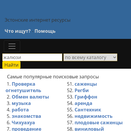
Эстонские интернет ресурсы
Что ищут?
-
Помощь
Самые популярные поисковые запросы
1.
Проверка
51.
саженцы
огнетушитель
52.
Регби
2.
Обмен валюты
53.
Гриффон
3.
музыка
54.
аренда
4.
работа
55.
Сантехник
5.
знакомства
56.
недвижимость
6.
Чихуахуа
57.
плодовые саженцы
7.
проведение
58.
виниловый