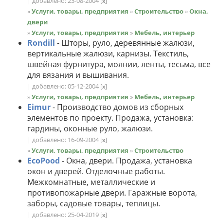
| добавлено: 23-08-2004
[
]
x
»
Услуги, товары, предприятия
»
Строительство
»
Окна,
двери
»
Услуги, товары, предприятия
»
Мебель, интерьер
Rondill
- Шторы, руло, деревянные жалюзи,
вертикальные жалюзи, карнизы. Текстиль,
швейная фурнитура, молнии, ленты, тесьма, все
для вязания и вышивания.
| добавлено: 05-12-2004
[
]
x
»
Услуги, товары, предприятия
»
Мебель, интерьер
Eimur
- Производство домов из сборных
элементов по проекту. Продажа, установка:
гардины, оконные руло, жалюзи.
| добавлено: 16-09-2004
[
]
x
»
Услуги, товары, предприятия
»
Строительство
EcoPood
- Окна, двери. Продажа, установка
окон и дверей. Отделочные работы.
Межкомнатные, металлические и
противопожарные двери. Гаражные ворота,
заборы, садовые товары, теплицы.
| добавлено: 25-04-2019
[
]
x