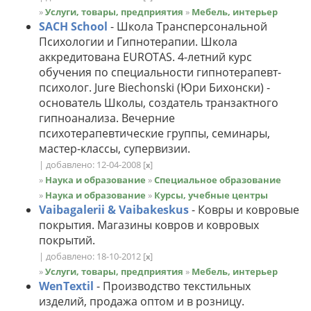
»
Услуги, товары, предприятия
»
Мебель, интерьер
SACH School
- Школа Трансперсональной
Психологии и Гипнотерапии. Школа
аккредитована EUROTAS. 4-летний курс
обучения по специальности гипнотерапевт-
психолог. Jure Biechonski (Юри Бихонски) -
основатель Школы, создатель транзактного
гипноанализа. Вечерние
психотерапевтические группы, семинары,
мастер-классы, супервизии.
| добавлено: 12-04-2008
[
]
x
»
Наука и образование
»
Специальное образование
»
Наука и образование
»
Курсы, учебные центры
Vaibagalerii & Vaibakeskus
- Ковры и ковровые
покрытия. Магазины ковров и ковровых
покрытий.
| добавлено: 18-10-2012
[
]
x
»
Услуги, товары, предприятия
»
Мебель, интерьер
WenTextil
- Производство текстильных
изделий, продажа оптом и в розницу.