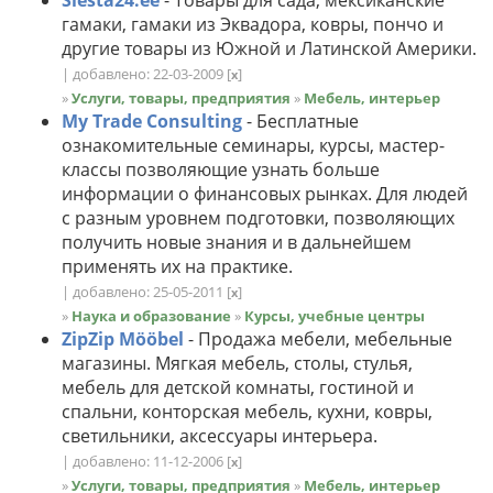
гамаки, гамаки из Эквадора, ковры, пончо и
другие товары из Южной и Латинской Америки.
| добавлено: 22-03-2009
[
]
x
»
Услуги, товары, предприятия
»
Мебель, интерьер
My Trade Consulting
- Бесплатные
ознакомительные семинары, курсы, мастер-
классы позволяющие узнать больше
информации о финансовых рынках. Для людей
с разным уровнем подготовки, позволяющих
получить новые знания и в дальнейшем
применять их на практике.
| добавлено: 25-05-2011
[
]
x
»
Наука и образование
»
Курсы, учебные центры
ZipZip Mööbel
- Продажа мебели, мебельные
магазины. Мягкая мебель, столы, стулья,
мебель для детской комнаты, гостиной и
спальни, конторская мебель, кухни, ковры,
светильники, аксессуары интерьера.
| добавлено: 11-12-2006
[
]
x
»
Услуги, товары, предприятия
»
Мебель, интерьер