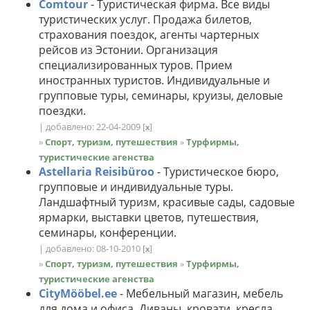
Comtour
- Туристическая фирма. Все виды
туристических услуг. Продажа билетов,
страхования поездок, агенты чартерных
рейсов из Эстонии. Организация
специализированных туров. Прием
иностранных туристов. Индивидуальные и
групповые туры, семинары, круизы, деловые
поездки.
| добавлено: 22-04-2009
[
]
x
»
Спорт, туризм, путешествия
»
Турфирмы,
туристические агенства
Astellaria Reisibüroo
- Туристическое бюро,
групповые и индивидуальные туры.
Ландшафтный туризм, красивые сады, садовые
ярмарки, выставки цветов, путешествия,
семинары, конференции.
| добавлено: 08-10-2010
[
]
x
»
Спорт, туризм, путешествия
»
Турфирмы,
туристические агенства
CityMööbel.ee
- Мебельный магазин, мебель
для дома и офиса. Диваны, кровати, кресла,