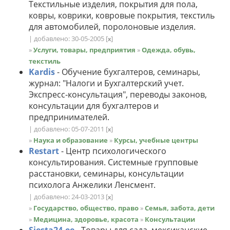
Текстильные изделия, покрытия для пола,
ковры, коврики, ковровые покрытия, текстиль
для автомобилей, поролоновые изделия.
| добавлено: 30-05-2005
[
]
x
»
Услуги, товары, предприятия
»
Одежда, обувь,
текстиль
Kardis
- Обучение бухгалтеров, семинары,
журнал: "Налоги и Бухгалтерский учет.
Экспресс-консультация", переводы законов,
консультации для бухгалтеров и
предпринимателей.
| добавлено: 05-07-2011
[
]
x
»
Наука и образование
»
Курсы, учебные центры
Restart
- Центр психологического
консультирования. Системные групповые
расстановки, семинары, консультации
психолога Анжелики Ленсмент.
| добавлено: 24-03-2013
[
]
x
»
Государство, общество, право
»
Семья, забота, дети
»
Медицина, здоровье, красота
»
Консультации
Siesta24.ee
- Товары для сада, мексиканские