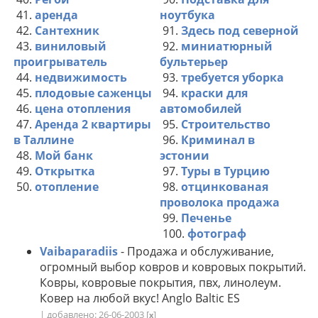
41.
аренда
ноутбука
42.
Сантехник
91.
Здесь под северной
43.
виниловый
92.
миниатюрный
проигрыватель
бультерьер
44.
недвижимость
93.
требуется уборка
45.
плодовые саженцы
94.
краски для
46.
цена отопления
автомобилей
47.
Аренда 2 квартиры
95.
Строительство
в Таллине
96.
Криминал в
48.
Мой банк
эстонии
49.
Открытка
97.
Туры в Турцию
50.
отопление
98.
отцинкованая
проволока продажа
99.
Печенье
100.
фотограф
Vaibaparadiis
- Продажа и обслуживание,
огромный выбор ковров и ковровых покрытий.
Ковры, ковровые покрытия, пвх, линолеум.
Ковер на любой вкус! Anglo Baltic ES
| добавлено: 26-06-2003
[
]
x