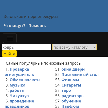
Эстонские интернет ресурсы
Что ищут?
-
Помощь
Самые популярные поисковые запросы
1.
Проверка
51.
окна двери
огнетушитель
52.
Письменный стол
2.
Обмен валюты
53.
Фильмы
3.
музыка
54.
Сигареты
4.
работа
55.
таро
5.
Чихуахуа
56.
радиаторы
6.
проведение
57.
обучение
праздников
58.
Парфюм