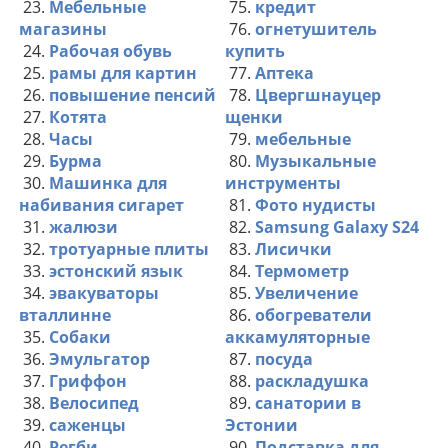
23.
Мебельные
75.
кредит
магазины
76.
огнетушитель
24.
Рабочая обувь
купить
25.
рамы для картин
77.
Аптека
26.
повышение пенсий
78.
Цвергшнауцер
27.
Котята
щенки
28.
Часы
79.
мебельные
29.
Бурма
80.
Музыкальные
30.
Машинка для
инструменты
набивания сигарет
81.
Фото нудисты
31.
жалюзи
82.
Samsung Galaxy S24
32.
тротуарные плиты
83.
Лисички
33.
эстонский язык
84.
Термометр
34.
эвакуваторы
85.
Увеличение
вталлинне
86.
обогреватели
35.
Собаки
аккамуляторные
36.
Эмульгатор
87.
посуда
37.
Гриффон
88.
раскладушка
38.
Велосипед
89.
санатории в
39.
саженцы
Эстонии
40.
Регби
90.
Подставка для