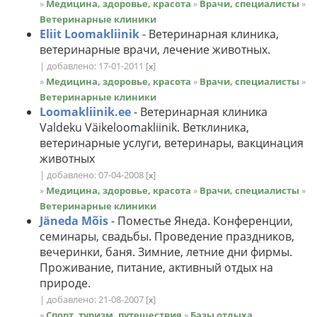
»
Медицина, здоровье, красота
»
Врачи, специалисты
»
Ветеринарные клиники
Eliit Loomakliinik
- Ветеринарная клиника,
ветеринарные врачи, лечение животных.
| добавлено: 17-01-2011
[
]
x
»
Медицина, здоровье, красота
»
Врачи, специалисты
»
Ветеринарные клиники
Loomakliinik.ee
- Ветеринарная клиника
Valdeku Väikeloomakliinik. Ветклиника,
ветеринарные услуги, ветеринары, вакцинация
животных
| добавлено: 07-04-2008
[
]
x
»
Медицина, здоровье, красота
»
Врачи, специалисты
»
Ветеринарные клиники
Jäneda Mõis
- Поместье Янеда. Конференции,
семинары, свадьбы. Проведение праздников,
вечеринки, баня. Зимние, летние дни фирмы.
Проживание, питание, активный отдых на
природе.
| добавлено: 21-08-2007
[
]
x
»
Спорт, туризм, путешествия
»
Базы отдыха,