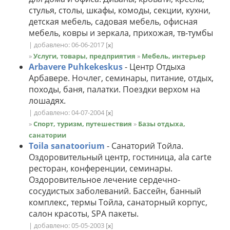
стулья, столы, шкафы, комоды, секции, кухни,
детская мебель, садовая мебель, офисная
мебель, ковры и зеркала, прихожая, тв-тумбы
| добавлено: 06-06-2017
[
]
x
»
Услуги, товары, предприятия
»
Мебель, интерьер
Arbavere Puhkekeskus
- Центр Отдыха
Арбавере. Ночлег, семинары, питание, отдых,
походы, баня, палатки. Поездки верхом на
лошадях.
| добавлено: 04-07-2004
[
]
x
»
Спорт, туризм, путешествия
»
Базы отдыха,
санатории
Toila sanatoorium
- Санаторий Тойла.
Оздоровительный центр, гостиница, ala carte
ресторан, конференции, семинары.
Оздоровительное лечение сердечно-
сосудистых заболеваний. Бассейн, банный
комплекс, термы Тойла, санаторный корпус,
салон красоты, SPA пакеты.
| добавлено: 05-05-2003
[
]
x