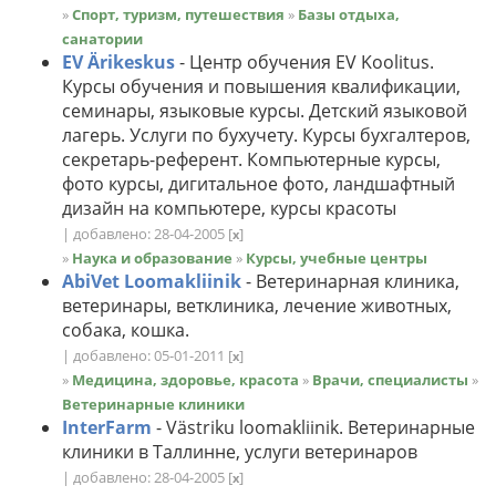
»
Спорт, туризм, путешествия
»
Базы отдыха,
санатории
EV Ärikeskus
- Центр обучения EV Koolitus.
Курсы обучения и повышения квалификации,
семинары, языковые курсы. Детский языковой
лагерь. Услуги по бухучету. Курсы бухгалтеров,
секретарь-референт. Компьютерные курсы,
фото курсы, дигитальное фото, ландшафтный
дизайн на компьютере, курсы красоты
| добавлено: 28-04-2005
[
]
x
»
Наука и образование
»
Курсы, учебные центры
AbiVet Loomakliinik
- Ветеринарная клиника,
ветеринары, ветклиника, лечение животных,
собака, кошка.
| добавлено: 05-01-2011
[
]
x
»
Медицина, здоровье, красота
»
Врачи, специалисты
»
Ветеринарные клиники
InterFarm
- Västriku loomakliinik. Ветеринарные
клиники в Таллинне, услуги ветеринаров
| добавлено: 28-04-2005
[
]
x