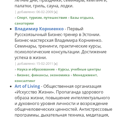
палатки, гриль, сауна, лодки.
| добавлено: 06-02-2009
[
]
x
»
Спорт, туризм, путешествия
»
Базы отдыха,
санатории
Владимир Корниенко
- Первый
Русскоязычный Бизнес-тренер в Эстонии.
Бизнес-мастерская Владимира Корниенко.
Семинары, тренинги, практические курсы,
психологические консультации. Достижение
успеха в жизни.
| добавлено: 15-02-2011
[
]
x
»
Наука и образование
»
Курсы, учебные центры
»
Бизнес, финансы, экономика
»
Менеджмент,
консалтинг
Art of Living
- Общественная организация
«Искусство Жизни». Пропаганда здорового
образа жизни, повышение интеллектуального
и духовного уровня личности и возрождение
общечеловеческих ценностей. Антистрессовые
программы, дыхательная техника, медитация,