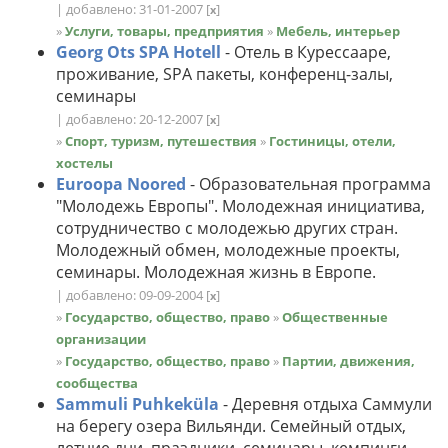
| добавлено: 31-01-2007
[
]
x
»
Услуги, товары, предприятия
»
Мебель, интерьер
Georg Ots SPA Hotell
- Отель в Курессааре,
проживание, SPA пакеты, конференц-залы,
семинары
| добавлено: 20-12-2007
[
]
x
»
Спорт, туризм, путешествия
»
Гостиницы, отели,
хостелы
Euroopa Noored
- Образовательная программа
"Молодежь Европы". Молодежная инициатива,
сотрудничество с молодежью других стран.
Молодежный обмен, молодежные проекты,
семинары. Молодежная жизнь в Европе.
| добавлено: 09-09-2004
[
]
x
»
Государство, общество, право
»
Общественные
организации
»
Государство, общество, право
»
Партии, движения,
сообщества
Sammuli Puhkeküla
- Деревня отдыха Саммули
на берегу озера Вильянди. Семейный отдых,
летние дни, праздники, семинары, кемпинги,