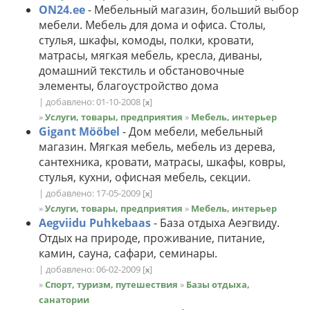
ON24.ee
- Мебельный магазин, больший выбор
мебели. Мебель для дома и офиса. Столы,
стулья, шкафы, комоды, полки, кровати,
матрасы, мягкая мебель, кресла, диваны,
домашний текстиль и обстановочные
элементы, благоустройство дома
| добавлено: 01-10-2008
[
]
x
»
Услуги, товары, предприятия
»
Мебель, интерьер
Gigant Mööbel
- Дом мебели, мебельный
магазин. Мягкая мебель, мебель из дерева,
сантехника, кровати, матрасы, шкафы, ковры,
стулья, кухни, офисная мебель, секции.
| добавлено: 17-05-2009
[
]
x
»
Услуги, товары, предприятия
»
Мебель, интерьер
Aegviidu Puhkebaas
- База отдыха Аеэгвиду.
Отдых на природе, проживание, питание,
камин, сауна, сафари, семинары.
| добавлено: 06-02-2009
[
]
x
»
Спорт, туризм, путешествия
»
Базы отдыха,
санатории