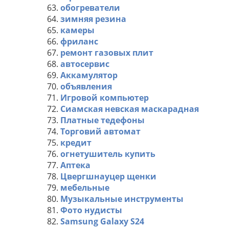
63.
обогреватели
64.
зимняя резина
65.
камеры
66.
фриланс
67.
ремонт газовых плит
68.
автосервис
69.
Аккамулятор
70.
объявления
71.
Игровой компьютер
72.
Сиамская невская маскарадная
73.
Платные тедефоны
74.
Торговий автомат
75.
кредит
76.
огнетушитель купить
77.
Аптека
78.
Цвергшнауцер щенки
79.
мебельные
80.
Музыкальные инструменты
81.
Фото нудисты
82.
Samsung Galaxy S24