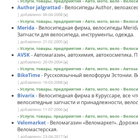
»
Услуги, товары, предприятия
»
Авто, мото, вело
»
Велос
Author jalgrattad
- Велосипеды Author, велоаксе
| добавлено: 06-04-2008
[
]
x
»
Услуги, товары, предприятия
»
Авто, мото, вело
»
Велос
Merida
- Велосипедная фирма, велосипеды Merid
Запчасти для велосипеда, инструменты, одежда.
| добавлено: 21-02-2005
[
]
x
»
Услуги, товары, предприятия
»
Авто, мото, вело
»
Велос
AVSK
- Автомагазин, автохимия, автокосметика. 
| добавлено: 20-09-2004
[
]
x
»
Услуги, товары, предприятия
»
Авто, мото, вело
»
Автоза
BikeTime
- Русскоязычный велофорум Эстонии. В
| добавлено: 16-03-2008
[
]
x
»
Услуги, товары, предприятия
»
Авто, мото, вело
»
Велос
Bivarix
- Велосипедная фирма в Куруссаре, все чт
велосипедные запчасти и принадлежности, вело
| добавлено: 11-07-2006
[
]
x
»
Услуги, товары, предприятия
»
Авто, мото, вело
»
Велос
Velomarket
- Веломагазин «Веломаркет». Дорожн
Веломастерская.
| добавлено: 23-04-2017
[
]
x