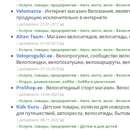
»
Услуги, товары, предприятия
»
Авто, мото, вело
»
Велос
Velomania
- Интернет магазин Веломания, являе
продукцию исключительно в интернете.
| добавлено: 21-01-2017
[
]
x
»
Услуги, товары, предприятия
»
Авто, мото, вело
»
Велос
Altan Team
- Магазин велосипедов, велосипеды, 
| добавлено: 01-05-2019
[
]
x
»
Услуги, товары, предприятия
»
Авто, мото, вело
»
Велос
Veloprogulki.ee
- Велопрогулки, сообщество вело
Велопоездки, велопокатушки, веломаршруты, ве
| добавлено: 27-12-2018
[
]
x
»
Услуги, товары, предприятия
»
Авто, мото, вело
»
Велос
»
Отдых, развлечения, хобби
»
Хобби и увлечения
ProShop.ee
- Велосипедный спорт магазин. Велос
| добавлено: 14-04-2023
[
]
x
»
Услуги, товары, предприятия
»
Авто, мото, вело
»
Велос
Kids Guru
- Детские товары, коляски для новоро
для путешествий, автокресла, велосипеды, быто
| добавлено: 08-11-2022
[
]
x
»
Услуги, товары, предприятия
»
Детям и для детей