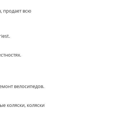
, продает всю
iest.
стностях.
емонт велосипедов.
ые коляски, коляски