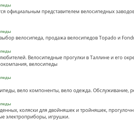
ипеды
тся официальным представителем велосипедных заводов
ипеды
выбор велосипеда, продажа велосипедов Topado и Fondr
ипеды
любителей. Велосипедные прогулки в Таллине и его окре
локомпания, велосипеды
ипеды
ипеды, вело компоненты, вело одежда. Обслуживание, р
ипеды
жденных, коляски для двойняшек и тройняшек, прогулочн
вые электроприборы, игрушки.