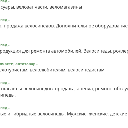
ипеды
ссуары, велозапчасти, веломагазины
ипеды
a, продажа велосипедов. Дополнительное оборудование
ипеды
Продукция для ремонта автомобилей. Велосипеды, роллер
пчасти, автотовары
елотуристам, велолюбителям, велосипедистам
ипеды
о касается велосипедов: продажа, аренда, ремонт, обсл
сипеды.
ипеды
ые и гибридные велосипеды. Мужские, женские, детские