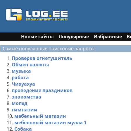
Новые сайты
Популярные
Избранные
В
Самые популярные поисковые запросы
1.
Проверка огнетушитель
2.
Обмен валюты
3.
музыка
4.
работа
5.
Чихуахуа
6.
проведение праздников
7.
знакомства
8.
мопед
9.
гимназии
10.
мебельный магазин
11.
мебельный магазин мулла 1
12.
Собака