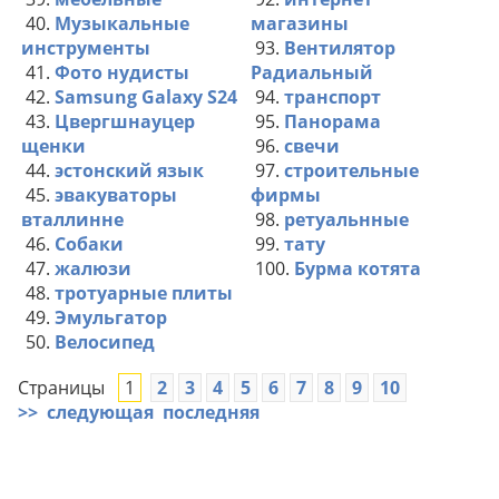
40.
Музыкальные
магазины
инструменты
93.
Вентилятор
41.
Фото нудисты
Радиальный
42.
Samsung Galaxy S24
94.
транспорт
43.
Цвергшнауцер
95.
Панорама
щенки
96.
свечи
44.
эстонский язык
97.
строительные
45.
эвакуваторы
фирмы
вталлинне
98.
ретуальнные
46.
Собаки
99.
тату
47.
жалюзи
100.
Бурма котята
48.
тротуарные плиты
49.
Эмульгатор
50.
Велосипед
Страницы
1
2
3
4
5
6
7
8
9
10
>>
следующая
последняя