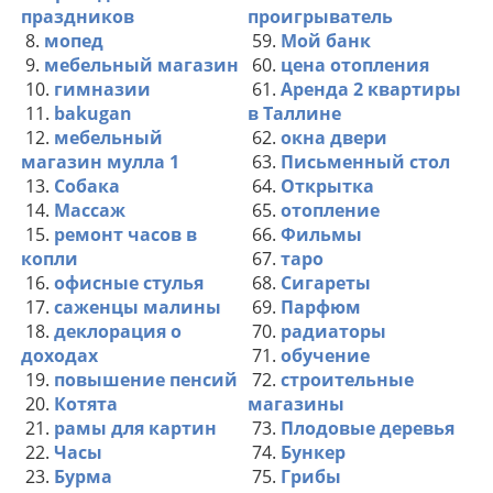
праздников
проигрыватель
8.
мопед
59.
Мой банк
9.
мебельный магазин
60.
цена отопления
10.
гимназии
61.
Аренда 2 квартиры
11.
bakugan
в Таллине
12.
мебельный
62.
окна двери
магазин мулла 1
63.
Письменный стол
13.
Собака
64.
Открытка
14.
Массаж
65.
отопление
15.
ремонт часов в
66.
Фильмы
копли
67.
таро
16.
офисные стулья
68.
Сигареты
17.
саженцы малины
69.
Парфюм
18.
деклорация о
70.
радиаторы
доходах
71.
обучение
19.
повышение пенсий
72.
строительные
20.
Котята
магазины
21.
рамы для картин
73.
Плодовые деревья
22.
Часы
74.
Бункер
23.
Бурма
75.
Грибы