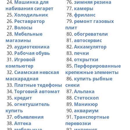
24.
Машинка для
76.
зимняя резина
набивания сигарет
77.
камеры
25.
Холодильник
78.
фриланс
26.
Реставратор
79.
ремонт газовых
27.
Волосы
плит
28.
Мебельные
80.
обогреватели
магазины
81.
автосервис
29.
аудиотехника
82.
Аккамулятор
30.
Рабочая обувь
83.
печки
31.
Игровой
84.
открытки
компьютер
85.
Перфорированные
32.
Сиамская невская
крепежные элементы
маскарадная
86.
купить рыбные
33.
Платные тедефоны
снеки
34.
Торговий автомат
87.
Альпака
35.
кредит
88.
Стетоскоп
36.
огнетушитель
89.
Маникюр
купить
90.
аквариум
37.
объявления
91.
Транспортные
38.
Аптека
перевозки
39.
мебельные
92.
интернет