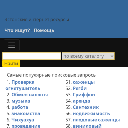
Эстонские интернет ресурсы
Что ищут?
-
Помощь
Самые популярные поисковые запросы
1.
Проверка
51.
саженцы
огнетушитель
52.
Регби
2.
Обмен валюты
53.
Гриффон
3.
музыка
54.
аренда
4.
работа
55.
Сантехник
5.
знакомства
56.
недвижимость
6.
Чихуахуа
57.
плодовые саженцы
7.
проведение
58.
виниловый