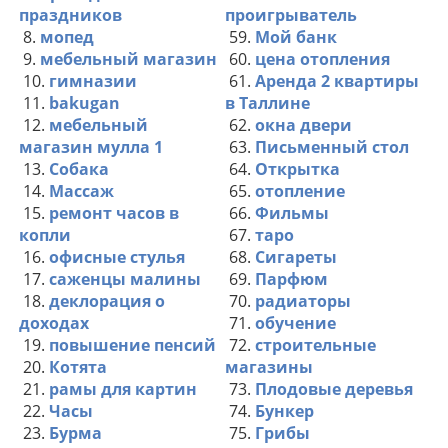
праздников
проигрыватель
8.
мопед
59.
Мой банк
9.
мебельный магазин
60.
цена отопления
10.
гимназии
61.
Аренда 2 квартиры
11.
bakugan
в Таллине
12.
мебельный
62.
окна двери
магазин мулла 1
63.
Письменный стол
13.
Собака
64.
Открытка
14.
Массаж
65.
отопление
15.
ремонт часов в
66.
Фильмы
копли
67.
таро
16.
офисные стулья
68.
Сигареты
17.
саженцы малины
69.
Парфюм
18.
деклорация о
70.
радиаторы
доходах
71.
обучение
19.
повышение пенсий
72.
строительные
20.
Котята
магазины
21.
рамы для картин
73.
Плодовые деревья
22.
Часы
74.
Бункер
23.
Бурма
75.
Грибы