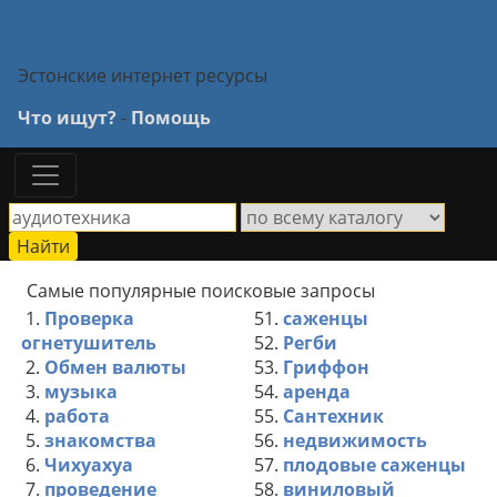
Эстонские интернет ресурсы
Что ищут?
-
Помощь
Самые популярные поисковые запросы
1.
Проверка
51.
саженцы
огнетушитель
52.
Регби
2.
Обмен валюты
53.
Гриффон
3.
музыка
54.
аренда
4.
работа
55.
Сантехник
5.
знакомства
56.
недвижимость
6.
Чихуахуа
57.
плодовые саженцы
7.
проведение
58.
виниловый