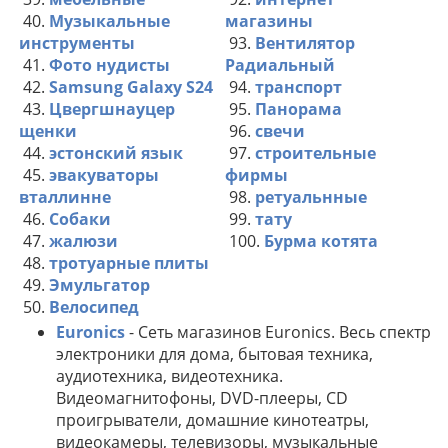
40.
Музыкальные
магазины
инструменты
93.
Вентилятор
41.
Фото нудисты
Радиальный
42.
Samsung Galaxy S24
94.
транспорт
43.
Цвергшнауцер
95.
Панорама
щенки
96.
свечи
44.
эстонский язык
97.
строительные
45.
эвакуваторы
фирмы
вталлинне
98.
ретуальнные
46.
Собаки
99.
тату
47.
жалюзи
100.
Бурма котята
48.
тротуарные плиты
49.
Эмульгатор
50.
Велосипед
Euronics
- Сеть магазинов Euronics. Весь спектр
электроники для дома, бытовая техника,
аудиотехника, видеотехника.
Видеомагнитофоны, DVD-плееры, CD
проигрыватели, домашние кинотеатры,
видеокамеры, телевизоры, музыкальные