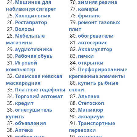
24.
Машинка для
76.
зимняя резина
набивания сигарет
77.
камеры
25.
Холодильник
78.
фриланс
26.
Реставратор
79.
ремонт газовых
27.
Волосы
плит
28.
Мебельные
80.
обогреватели
магазины
81.
автосервис
29.
аудиотехника
82.
Аккамулятор
30.
Рабочая обувь
83.
печки
31.
Игровой
84.
открытки
компьютер
85.
Перфорированные
32.
Сиамская невская
крепежные элементы
маскарадная
86.
купить рыбные
33.
Платные тедефоны
снеки
34.
Торговий автомат
87.
Альпака
35.
кредит
88.
Стетоскоп
36.
огнетушитель
89.
Маникюр
купить
90.
аквариум
37.
объявления
91.
Транспортные
38.
Аптека
перевозки
39.
мебельные
92.
интернет