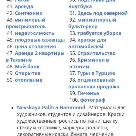
41.
аренда
ноутбука
42.
Сантехник
91.
Здесь под северной
43.
виниловый
92.
миниатюрный
проигрыватель
бультерьер
44.
недвижимость
93.
требуется уборка
45.
плодовые саженцы
94.
краски для
46.
цена отопления
автомобилей
47.
Аренда 2 квартиры
95.
Строительство
в Таллине
96.
Криминал в
48.
Мой банк
эстонии
49.
Открытка
97.
Туры в Турцию
50.
отопление
98.
отцинкованая
проволока продажа
99.
Печенье
100.
фотограф
Nevskaya Palitra Hammond
- Материалы для
художников, студентов и дизайнеров. Краски
художественные, роспись по ткани, шелку,
стеклу и керамике, маркеры, роллеры,
декоративные краски, бумага, черчение,