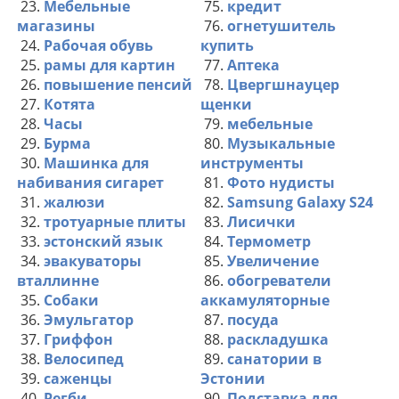
23.
Мебельные
75.
кредит
магазины
76.
огнетушитель
24.
Рабочая обувь
купить
25.
рамы для картин
77.
Аптека
26.
повышение пенсий
78.
Цвергшнауцер
27.
Котята
щенки
28.
Часы
79.
мебельные
29.
Бурма
80.
Музыкальные
30.
Машинка для
инструменты
набивания сигарет
81.
Фото нудисты
31.
жалюзи
82.
Samsung Galaxy S24
32.
тротуарные плиты
83.
Лисички
33.
эстонский язык
84.
Термометр
34.
эвакуваторы
85.
Увеличение
вталлинне
86.
обогреватели
35.
Собаки
аккамуляторные
36.
Эмульгатор
87.
посуда
37.
Гриффон
88.
раскладушка
38.
Велосипед
89.
санатории в
39.
саженцы
Эстонии
40.
Регби
90.
Подставка для