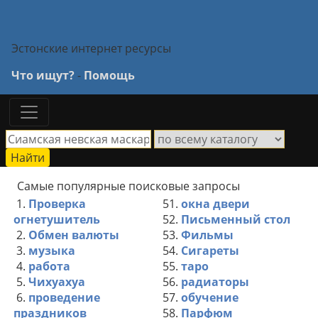
Эстонские интернет ресурсы
Что ищут?
-
Помощь
Самые популярные поисковые запросы
1.
Проверка
51.
окна двери
огнетушитель
52.
Письменный стол
2.
Обмен валюты
53.
Фильмы
3.
музыка
54.
Сигареты
4.
работа
55.
таро
5.
Чихуахуа
56.
радиаторы
6.
проведение
57.
обучение
праздников
58.
Парфюм