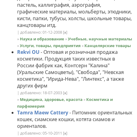
пастель, каллиграфия, аэрография,
графические материалы, мольберты, этюдники,
кисти, папки, тубусы, холсты, школьные товары,
канцтовары итд.
| добавлено: 01-12-2008
[
]
x
»
Наука и образование
»
Учебные, научные материалы
»
Услуги, товары, предприятия
»
Канцелярские товары
Rekvi OU
- Оптовая и розничная продажа
косметики. Продукция таких известных в
России фабрик как, Контсерн "Калина"
(Уральские Самоцветы), "Свобода", "Невская
косметика", "Ирида-Нева", "Линтекс", а также
других фирм
| добавлено: 18-07-2003
[
]
x
»
Медицина, здоровье, красота
»
Косметика и
парфюмерия
Tamra Maew Cattery
- Питомник ориентальных
кошек, сиамские кошки, котята сиамов и
ориенталов.
| добавлено: 05-10-2011
[
]
x