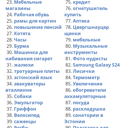
23.
Мебельные
75.
кредит
магазины
76.
огнетушитель
24.
Рабочая обувь
купить
25.
рамы для картин
77.
Аптека
26.
повышение пенсий
78.
Цвергшнауцер
27.
Котята
щенки
28.
Часы
79.
мебельные
29.
Бурма
80.
Музыкальные
30.
Машинка для
инструменты
набивания сигарет
81.
Фото нудисты
31.
жалюзи
82.
Samsung Galaxy S24
32.
тротуарные плиты
83.
Лисички
33.
эстонский язык
84.
Термометр
34.
эвакуваторы
85.
Увеличение
вталлинне
86.
обогреватели
35.
Собаки
аккамуляторные
36.
Эмульгатор
87.
посуда
37.
Гриффон
88.
раскладушка
38.
Велосипед
89.
санатории в
39.
саженцы
Эстонии
40.
Регби
90.
Подставка для