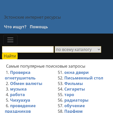
Эстонские интернет ресурсы
Что ищут?
-
Помощь
Самые популярные поисковые запросы
1.
Проверка
51.
окна двери
огнетушитель
52.
Письменный стол
2.
Обмен валюты
53.
Фильмы
3.
музыка
54.
Сигареты
4.
работа
55.
таро
5.
Чихуахуа
56.
радиаторы
6.
проведение
57.
обучение
праздников
58.
Парфюм