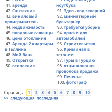
41.
аренда
ноутбука
42.
Сантехник
91.
Здесь под северной
43.
виниловый
92.
миниатюрный
проигрыватель
бультерьер
44.
недвижимость
93.
требуется уборка
45.
плодовые саженцы
94.
краски для
46.
цена отопления
автомобилей
47.
Аренда 2 квартиры
95.
Строительство
в Таллине
96.
Криминал в
48.
Мой банк
эстонии
49.
Открытка
97.
Туры в Турцию
50.
отопление
98.
отцинкованая
проволока продажа
99.
Печенье
100.
фотограф
Страницы
1
2
3
4
5
6
7
8
9
10
>>
следующая
последняя