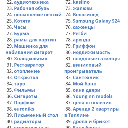
22.
аудиотехника
72.
kasiino
23.
Рабочая обувь
73.
жалюзи
24.
повышение пенсий
74.
Велосипед
25.
Котята
75.
Samsung Galaxy S24
26.
Часы
76.
саженцы
27.
Бурма
77.
Регби
28.
рамы для картин
78.
аренда
29.
Машинка для
79.
Гриффон
набивания сигарет
80.
недвижимость
30.
Холодильник
81.
плодовые саженцы
31.
Реставратор
82.
виниловый
32.
отопление
проигрыватель
33.
Открытка
83.
Сантехник
34.
таро
84.
Мой банк
35.
Фильмы
85.
окна двери
36.
Сигареты
86.
Young nn models
37.
Парфюм
87.
цена отопления
38.
euroniks
88.
Аренда 2 квартиры
39.
Письменный стол
в Таллине
40.
радиаторы
89.
дрова и брикет
41.
строительные
90.
Баня бочка