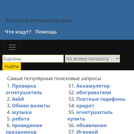
Эстонские интернет ресурсы
Что ищут?
-
Помощь
Самые популярные поисковые запросы
1.
Проверка
51.
Аккамулятор
огнетушитель
52.
обогреватели
2.
AebA
53.
Платные тедефоны
3.
Обмен валюты
54.
кредит
4.
музыка
55.
огнетушитель
5.
работа
купить
6.
проведение
56.
объявления
праздников
57.
Игровой