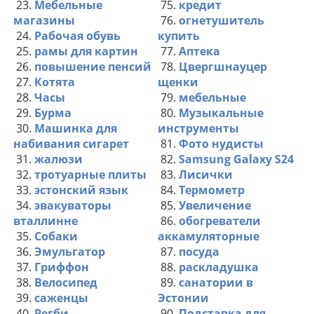
23.
Мебельные
75.
кредит
магазины
76.
огнетушитель
24.
Рабочая обувь
купить
25.
рамы для картин
77.
Аптека
26.
повышение пенсий
78.
Цвергшнауцер
27.
Котята
щенки
28.
Часы
79.
мебельные
29.
Бурма
80.
Музыкальные
30.
Машинка для
инструменты
набивания сигарет
81.
Фото нудисты
31.
жалюзи
82.
Samsung Galaxy S24
32.
тротуарные плиты
83.
Лисички
33.
эстонский язык
84.
Термометр
34.
эвакуваторы
85.
Увеличение
вталлинне
86.
обогреватели
35.
Собаки
аккамуляторные
36.
Эмульгатор
87.
посуда
37.
Гриффон
88.
раскладушка
38.
Велосипед
89.
санатории в
39.
саженцы
Эстонии
40.
Регби
90.
Подставка для