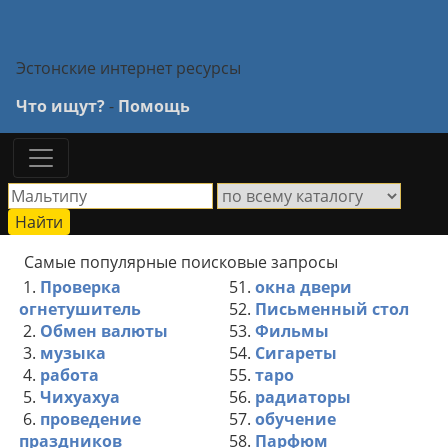
Эстонские интернет ресурсы
Что ищут?
-
Помощь
Самые популярные поисковые запросы
1.
Проверка
51.
окна двери
огнетушитель
52.
Письменный стол
2.
Обмен валюты
53.
Фильмы
3.
музыка
54.
Сигареты
4.
работа
55.
таро
5.
Чихуахуа
56.
радиаторы
6.
проведение
57.
обучение
праздников
58.
Парфюм