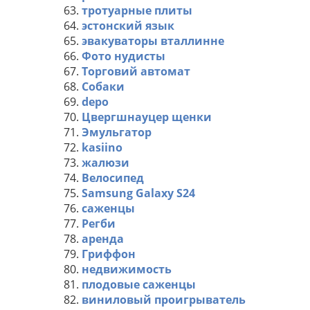
63.
тротуарные плиты
64.
эстонский язык
65.
эвакуваторы вталлинне
66.
Фото нудисты
67.
Торговий автомат
68.
Собаки
69.
depo
70.
Цвергшнауцер щенки
71.
Эмульгатор
72.
kasiino
73.
жалюзи
74.
Велосипед
75.
Samsung Galaxy S24
76.
саженцы
77.
Регби
78.
аренда
79.
Гриффон
80.
недвижимость
81.
плодовые саженцы
82.
виниловый проигрыватель