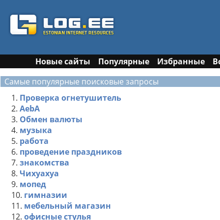
Новые сайты
Популярные
Избранные
В
Самые популярные поисковые запросы
1.
Проверка огнетушитель
2.
AebA
3.
Обмен валюты
4.
музыка
5.
работа
6.
проведение праздников
7.
знакомства
8.
Чихуахуа
9.
мопед
10.
гимназии
11.
мебельный магазин
12.
офисные стулья