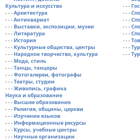
Культура и искусство
- - -
Гос
- - -
Архитектура
- - -
Сп
- - -
Антиквариат
- - -
Сп
- - -
Выставки, экспозиции, музеи
- - -
Сп
- - -
Литература
- - -
Сп
- - -
История
- - -
Тов
- - -
Культурные общества, центры
- - -
Ту
- - -
Народное творчество, культура
- - -
Ту
- - -
Мода, стиль
- - -
Танцы, танцоры
- - -
Фотогалереи, фотографы
- - -
Театры, студии
- - -
Живопись, графика
Наука и образование
- - -
Высшее образование
- - -
Религия, общины, церкви
- - -
Изучение языков
- - -
Информационные ресурсы
- - -
Курсы, учебные центры
- - -
Научные организации