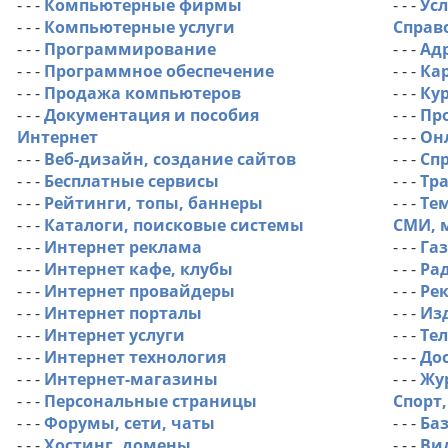
- - -
Компьютерные фирмы
- - -
Усл
- - -
Компьютерные услуги
Справ
- - -
Программирование
- - -
Ад
- - -
Программное обеспечение
- - -
Ка
- - -
Продажа компьютеров
- - -
Ку
- - -
Документация и пособия
- - -
Пр
Интернет
- - -
Он
- - -
Веб-дизайн, создание сайтов
- - -
Сп
- - -
Бесплатные сервисы
- - -
Тр
- - -
Рейтинги, топы, баннеры
- - -
Те
- - -
Каталоги, поисковые системы
СМИ, 
- - -
Интернет реклама
- - -
Га
- - -
Интернет кафе, клубы
- - -
Ра
- - -
Интернет провайдеры
- - -
Ре
- - -
Интернет порталы
- - -
Из
- - -
Интернет услуги
- - -
Те
- - -
Интернет технология
- - -
До
- - -
Интернет-магазины
- - -
Жу
- - -
Персональные страницы
Спорт
- - -
Форумы, сети, чаты
- - -
Ба
- - -
Хостинг, домены
- - -
Ви