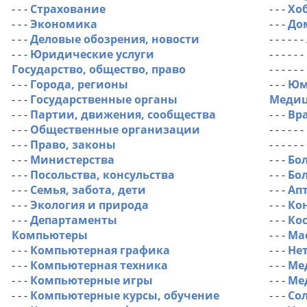
- - -
Страхование
- - -
Хо
- - -
Экономика
- - -
До
- - -
Деловые обозрения, новости
- - - - - -
- - -
Юридические услуги
- - - - - -
Государство, общество, право
- - - - - -
- - -
Города, регионы
- - -
Юм
- - -
Государственные органы
Медиц
- - -
Партии, движения, сообщества
- - -
Вр
- - -
Общественные организации
- - - - - -
- - -
Право, законы
- - - - - -
- - -
Министерства
- - -
Бо
- - -
Посольства, консульства
- - -
Бо
- - -
Семья, забота, дети
- - -
Ап
- - -
Экология и природа
- - -
Ко
- - -
Департаменты
- - -
Ко
Компьютеры
- - -
Ма
- - -
Компьютерная графика
- - -
Не
- - -
Компьютерная техника
- - -
Ме
- - -
Компьютерные игры
- - -
Ме
- - -
Компьютерные курсы, обучение
- - -
Сол