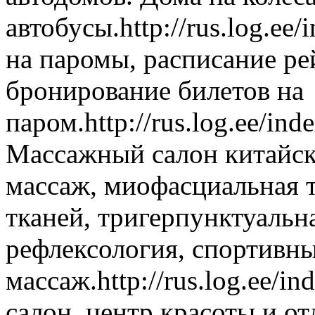
автобусы.
http://rus.log.e
на паромы, расписание ре
бронирование билетов на
паром.
http://rus.log.ee/i
Массажный салон китайск
массаж, миофасциальная т
тканей, тригерпунктуальн
рефлексология, спортивн
массаж.
http://rus.log.ee/
салон, центр красоты и от