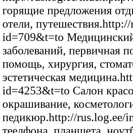
горящие предложения отд
отели, путешествия.
http:/
id=709&t=to
Медицинский
заболеваний, первичная 
помощь, хирургия, стомат
эстетическая медицина.
ht
id=4253&t=to
Салон красо
окрашивание, косметологи
педикюр.
http://rus.log.e
теелфона, планшета, ноу