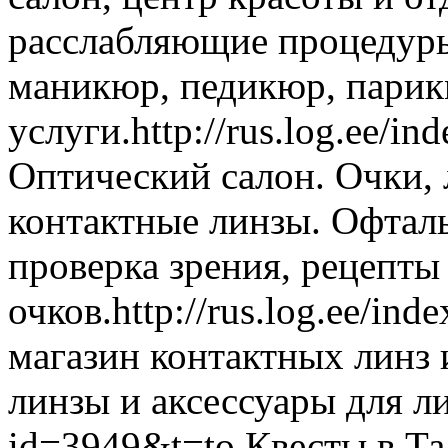
расслабляющие процедуры,
маникюр, педикюр, парик
услуги.
http://rus.log.ee/i
Оптический салон. Очки, 
контактные линзы. Офтал
проверка зрения, рецепты
очков.
http://rus.log.ee/in
магазин контактных линз 
линзы и аксессуары для ли
id=3949&t=to
Квесты в Та