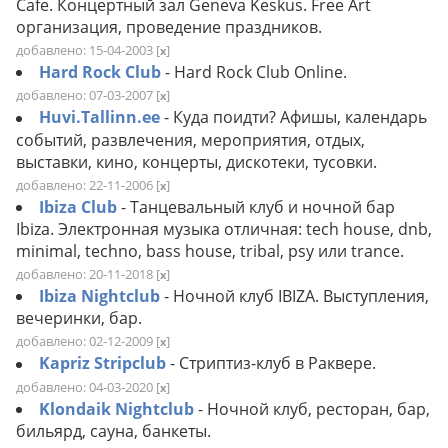
Cafe. Концертный зал Geneva Keskus. Free Art
организация, проведение праздников.
добавлено: 15-04-2003
[
]
x
Hard Rock Club
- Hard Rock Club Online.
добавлено: 07-03-2007
[
]
x
Huvi.Tallinn.ee
- Куда поидти? Афишы, календарь
событий, развлечения, мероприятия, отдых,
выставки, кино, концерты, дискотеки, тусовки.
добавлено: 22-11-2006
[
]
x
Ibiza Club
- Танцевальный клуб и ночной бар
Ibiza. Электронная музыка отличная: tech house, dnb,
minimal, techno, bass house, tribal, psy или trance.
добавлено: 20-11-2018
[
]
x
Ibiza Nightclub
- Ночной клуб IBIZA. Выступления,
вечеринки, бар.
добавлено: 02-12-2009
[
]
x
Kapriz Stripclub
- Стриптиз-клуб в Раквере.
добавлено: 04-03-2020
[
]
x
Klondaik Nightсlub
- Ночной клуб, ресторан, бар,
бильярд, сауна, банкеты.