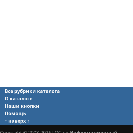
Все рубрики каталога
О каталоге
Наши кнопки
Помощь
↑ наверх ↑
Copyright © 2003-2026 LOG.ee
Информационный