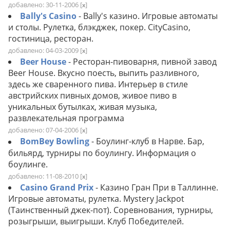
добавлено: 30-11-2006
[
]
x
Bally's Casino
- Bally's казино. Игровые автоматы
и столы. Рулетка, блэкджек, покер. CityCasino,
гостиница, ресторан.
добавлено: 04-03-2009
[
]
x
Beer House
- Ресторан-пивоварня, пивной завод
Вeer Нouse. Вкусно поесть, выпить разливного,
здесь же сваренного пива. Интерьер в стиле
австрийских пивных домов, живое пиво в
уникальных бутылках, живая музыка,
развлекательная программа
добавлено: 07-04-2006
[
]
x
BomBey Bowling
- Боулинг-клуб в Нарве. Бар,
бильярд, турниры по боулингу. Информация о
боулинге.
добавлено: 11-08-2010
[
]
x
Casino Grand Prix
- Казино Гран При в Таллинне.
Игровые автоматы, рулетка. Mystery Jackpot
(Таинственный джек-пот). Соревнования, турниры,
розыгрыши, выигрыши. Клуб Победителей.