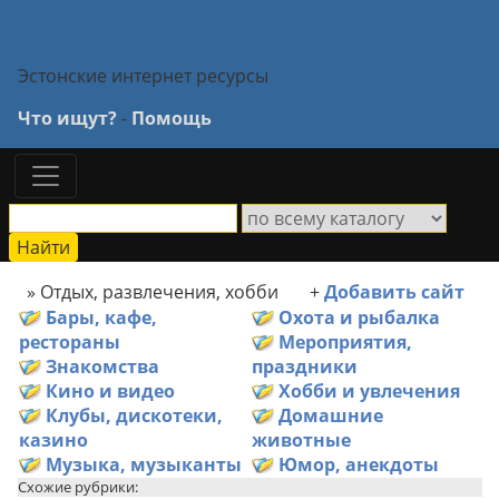
Эстонские интернет ресурсы
Что ищут?
-
Помощь
» Отдых, развлечения, хобби
+
Добавить сайт
Бары, кафе,
Охота и рыбалка
рестораны
Мероприятия,
Знакомства
праздники
Кино и видео
Хобби и увлечения
Клубы, дискотеки,
Домашние
казино
животные
Музыка, музыканты
Юмор, анекдоты
Схожие рубрики: