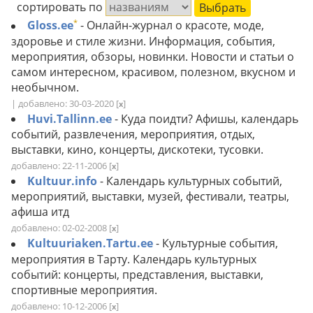
сортировать по
*
Gloss.ee
- Онлайн-журнал о красоте, моде,
здоровье и стиле жизни. Информация, события,
мероприятия, обзоры, новинки. Новости и статьи о
самом интересном, красивом, полезном, вкусном и
необычном.
| добавлено: 30-03-2020
[
]
x
Huvi.Tallinn.ee
- Куда поидти? Афишы, календарь
событий, развлечения, мероприятия, отдых,
выставки, кино, концерты, дискотеки, тусовки.
добавлено: 22-11-2006
[
]
x
Kultuur.info
- Календарь культурных событий,
мероприятий, выставки, музей, фестивали, театры,
афиша итд
добавлено: 02-02-2008
[
]
x
Kultuuriaken.Tartu.ee
- Культурные события,
мероприятия в Тарту. Календарь культурных
событий: концерты, представления, выставки,
спортивные мероприятия.
добавлено: 10-12-2006
[
]
x