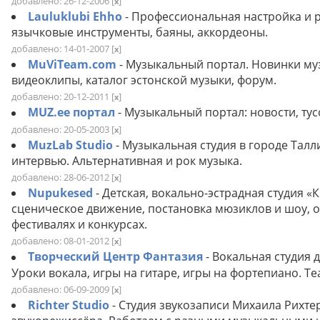
добавлено: 26-12-2006
[
]
x
Lauluklubi Ehho
- Профессиональная настройка и 
язычковые инструменты, баяны, аккордеоны.
добавлено: 14-01-2007
[
]
x
MuViTeam.com
- Музыкальный портал. Новинки му
видеоклипы, каталог эстонской музыки, форум.
добавлено: 20-12-2011
[
]
x
MUZ.ee портал
- Музыкальный портал: новости, тус
добавлено: 20-05-2003
[
]
x
MuzLab Studio
- Музыкальная студия в городе Тал
интервью. Альтернативная и рок музыка.
добавлено: 28-06-2012
[
]
x
Nupukesed
- Детская, вокально-эстрадная студия 
сценическое движение, постановка мюзиклов и шоу, о
фестивалях и конкурсах.
добавлено: 08-01-2012
[
]
x
Творческий Центр Фантазия
- Вокальная студия 
Уроки вокала, игры на гитаре, игры на фортепиано. 
добавлено: 06-09-2009
[
]
x
Richter Studio
- Студия звукозаписи Михаила Рихтер