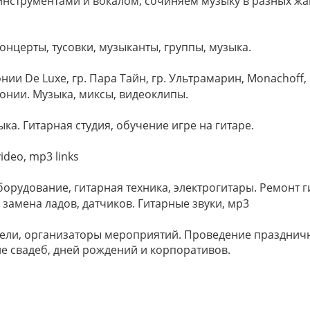
нструментами и вокалом, сочиняем музыку в разных жа
онцерты, тусовки, музыканты, группы, музыка.
онии De Luxe, гр. Пара Тайн, гр. Ультрамарин, Monachoff
тонии. Музыка, миксы, видеоклипы.
ка. Гитарная студия, обучение игре на гитаре.
video, mp3 links
оборудование, гитарная техника, электрогитары. Ремонт ги
 замена ладов, датчиков. Гитарные звуки, мр3
тели, организаторы мероприятий. Проведение празднич
 свадеб, дней рождений и корпоративов.