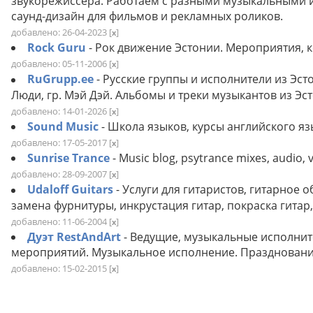
звукорежиссёра. Работаем с разными музыкальными и
саунд-дизайн для фильмов и рекламных роликов.
добавлено: 26-04-2023
[
]
x
Rock Guru
- Рок движение Эстонии. Мероприятия, к
добавлено: 05-11-2006
[
]
x
RuGrupp.ee
- Русские группы и исполнители из Эст
Люди, гр. Мэй Дэй. Альбомы и треки музыкантов из Эс
добавлено: 14-01-2026
[
]
x
Sound Music
- Школа языков, курсы английского язы
добавлено: 17-05-2017
[
]
x
Sunrise Trance
- Music blog, psytrance mixes, audio, 
добавлено: 28-09-2007
[
]
x
Udaloff Guitars
- Услуги для гитаристов, гитарное 
замена фурнитуры, инкрустация гитар, покраска гитар,
добавлено: 11-06-2004
[
]
x
Дуэт RestAndArt
- Ведущие, музыкальные исполни
мероприятий. Музыкальное исполнение. Празднование
добавлено: 15-02-2015
[
]
x