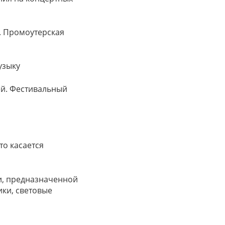
и. Промоутерская
узыку
ей. Фестивальный
то касается
ки, предназначенной
ики, световые