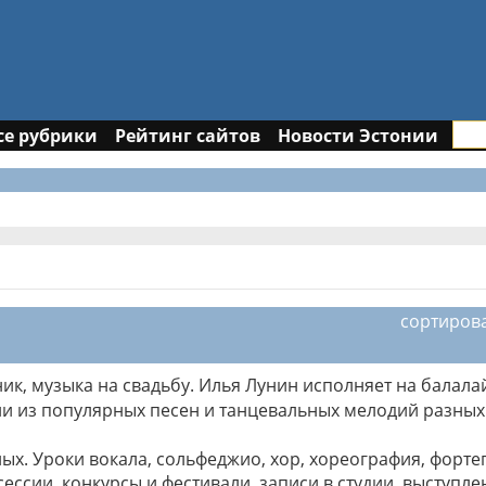
се рубрики
Рейтинг сайтов
Новости Эстонии
сортиров
ик, музыка на свадьбу. Илья Лунин исполняет на балала
 из популярных песен и танцевальных мелодий разных 
слых. Уроки вокала, сольфеджио, хор, хореография, форте
ессии, конкурсы и фестивали, записи в студии, выступл