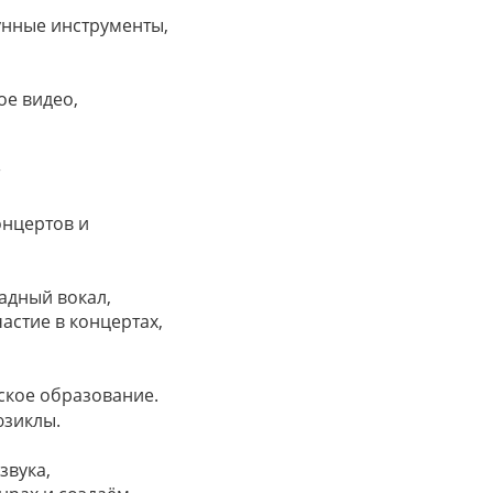
унные инструменты,
ое видео,
онцертов и
адный вокал,
астие в концертах,
еское образование.
юзиклы.
звука,