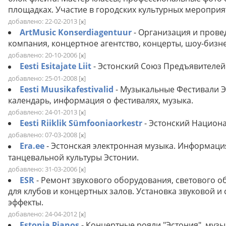
площадках. Участие в городских культурных мероприя
добавлено: 22-02-2013
[
]
x
ArtMusic Konserdiagentuur
- Организация и прове
компания, концертное агентство, концерты, шоу-бизн
добавлено: 20-10-2006
[
]
x
Eesti Esitajate Liit
- Эстонский Союз Предъявителей
добавлено: 25-01-2008
[
]
x
Eesti Muusikafestivalid
- Музыкальные Фестивали 
календарь, информация о фестивалях, музыка.
добавлено: 24-01-2013
[
]
x
Eesti Riiklik Sümfooniaorkestr
- Эстонский Национ
добавлено: 07-03-2008
[
]
x
Era.ee
- Эстонская электронная музыка. Информация,
танцевальной культуры Эстонии.
добавлено: 31-03-2006
[
]
x
ESR
- Ремонт звукового оборудования, светового 
для клубов и концертных залов. Установка звуковой и 
эффекты.
добавлено: 24-04-2012
[
]
x
Estonia Pianos
- Концертные рояли "Эстония", муз