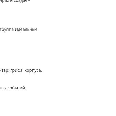
нрах и создаём
, группа Идеальные
тар: грифа, корпуса,
ных событий,