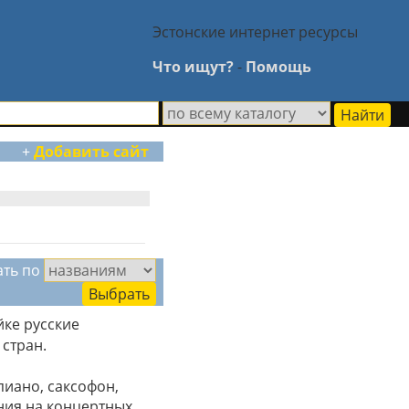
Эстонские интернет ресурсы
Что ищут?
-
Помощь
+
Добавить сайт
ать по
йке русские
стран.
пиано, саксофон,
ения на концертных