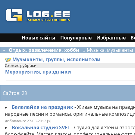
Новые сайты
Популярные
Избранные
В
»
Отдых, развлечения, хобби
» Музыка, музыканты
Музыканты, группы, исполнители
Схожие рубрики:
Мероприятия, праздники
Сайтов: 29
Балалайка на праздник
- Живая музыка на праздн
народные песни и романсы, оригинальные композиции
добавлено: 27-03-2012
[
]
x
Вокальная студия SVET
- Студия для детей и взро
блок-флейта. Мастер классы, профессиональные фото с