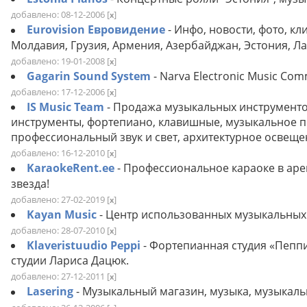
добавлено: 08-12-2006
[
]
x
Eurovision Евровидение
- Инфо, новости, фото, кл
Молдавия, Грузия, Армения, Азербайджан, Эстония, Л
добавлено: 19-01-2008
[
]
x
Gagarin Sound System
- Narva Electronic Music C
добавлено: 17-12-2006
[
]
x
IS Music Team
- Продажа музыкальных инструменто
инструменты, фортепиано, клавишные, музыкальное п
профессиональный звук и свет, архитектурное освеще
добавлено: 16-12-2010
[
]
x
KaraokeRent.ee
- Профессиональное караоке в аре
звезда!
добавлено: 27-02-2019
[
]
x
Kayan Music
- Центр использованных музыкальных
добавлено: 28-07-2010
[
]
x
Klaveristuudio Peppi
- Фортепианная студия «Пеппи
студии Лариса Дацюк.
добавлено: 27-12-2011
[
]
x
Lasering
- Музыкальный магазин, музыка, музыкаль