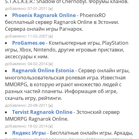
S.T.A.L.K.E.R.: Shadow of Chernobyl. Форумы кланов.
добавлено: 07-01-2011
[
]
x
Phoenix Ragnarok Online
- PhoenixRO
бесплатный сервер Ragnarok Online в Эстонии.
Сервера онлайн игры Рагнарок.
добавлено: 11-02-2007
[
]
x
ProGames.ee
- Компьютерные игры, PlayStation
игры, Xbox, Nintendo, другие игровые приставки,
аксессуары к ним.
добавлено: 04-02-2014
[
]
x
Ragnarok Online Estonia
- Сервер онлайн игры,
многопользовательская ролевая игра. Известная
MMORPG, в которую играют множество людей с
разных частей планеты. Информация об игре,
скачать игру, рейтинги.
добавлено: 20-08-2011
[
]
x
Tervist Ragnarok Online
- Эстонский сервер
MMORPG Ragnarok Online.
добавлено: 18-02-2014
[
]
x
Яндекс Игры
- Бесплатные онлайн игры. Аркады,